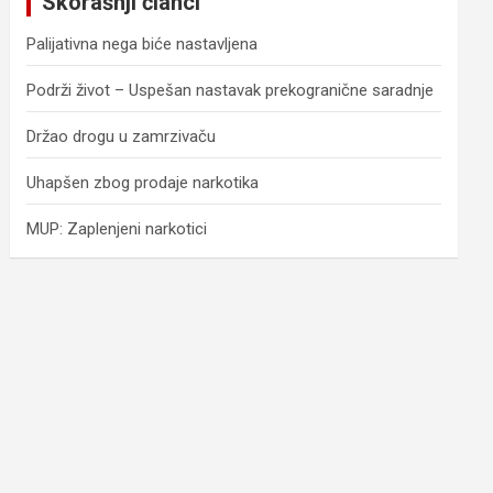
Skorašnji članci
h
Palijativna nega biće nastavljena
Podrži život – Uspešan nastavak prekogranične saradnje
Držao drogu u zamrzivaču
Uhapšen zbog prodaje narkotika
MUP: Zaplenjeni narkotici