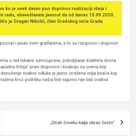
o ko je uvek davao pun doprinos realizaciji ideja i
vom radu, obaveštavam javnost da od danas 15.09.2020.
tio je Dragan Nikolić, član Gradskog veća Grada
 poznat i jasan svim građanima, a to su razgovori i dogovori
ema u rad lokalne samouprave, poboljšanje kvaliteta života
adna Srbija” pravi dogovore i koaliciju sa onima koji
donošenje ovakve odluke je jasno izražena volja birača koji
zražena kroz podršku našoj listi sigurno nije bila ovakva
„Strah čoveku kalja obraz često“