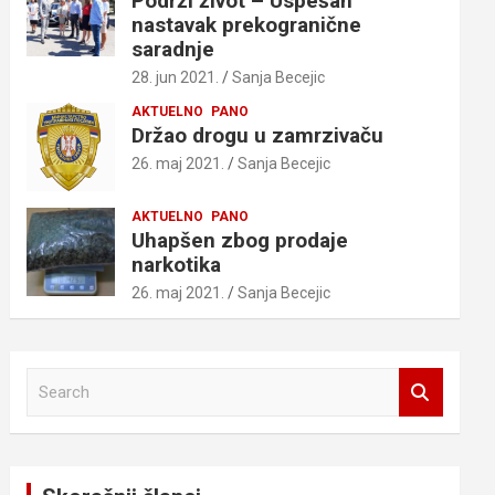
Podrži život – Uspešan
nastavak prekogranične
saradnje
28. jun 2021.
Sanja Becejic
AKTUELNO
PANO
Držao drogu u zamrzivaču
26. maj 2021.
Sanja Becejic
AKTUELNO
PANO
Uhapšen zbog prodaje
narkotika
26. maj 2021.
Sanja Becejic
S
e
a
r
c