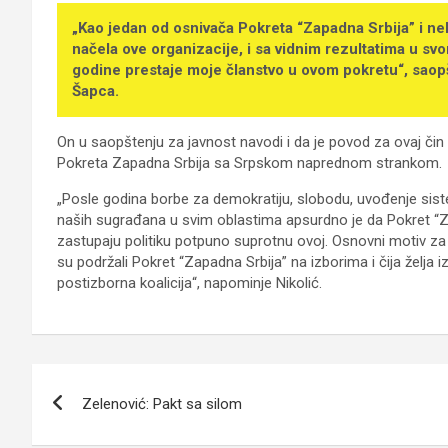
„Kao jedan od osnivača Pokreta “Zapadna Srbija” i nek
načela ove organizacije, i sa vidnim rezultatima u s
godine prestaje moje članstvo u ovom pokretu“, saopš
Šapca.
On u saopštenju za javnost navodi i da je povod za ovaj čin
Pokreta Zapadna Srbija sa Srpskom naprednom strankom.
„Posle godina borbe za demokratiju, slobodu, uvođenje sist
naših sugrađana u svim oblastima apsurdno je da Pokret “Zap
zastupaju politiku potpuno suprotnu ovoj. Osnovni motiv za 
su podržali Pokret “Zapadna Srbija” na izborima i čija želja i
postizborna koalicija“, napominje Nikolić.
Kretanje
Zelenović: Pakt sa silom
članka