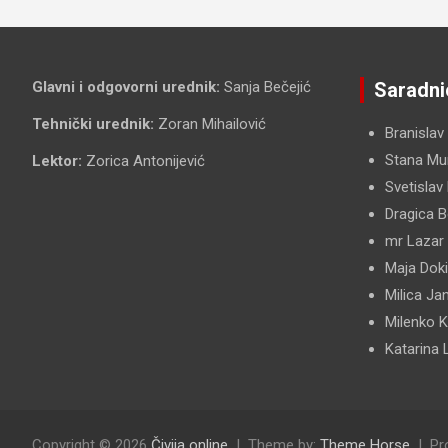
Glavni i odgovorni urednik:
Sanja Bečejić
Saradni
Tehnički urednik:
Zoran Mihailović
Branislav
Stana Mun
Lektor:
Zorica Antonijević
Svetislav
Dragica B
mr Lazar
Maja Dok
Milica Ja
Milenko 
Katarina 
Copyright © 2026
Čivija online
Theme by:
Theme Horse
Pr