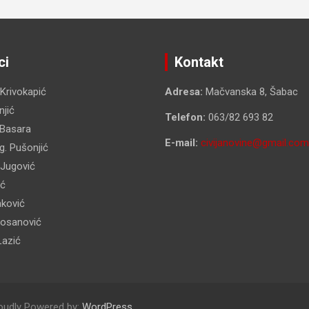
ci
Kontakt
 Krivokapić
Adresa:
Mačvanska 8, Šabac
jić
Telefon:
063/82 693 82
 Basara
E-mail:
civijanovine@gmail.com
g. Pušonjić
 Jugović
ić
nković
Kosanović
Lazić
oudly Powered by:
WordPress