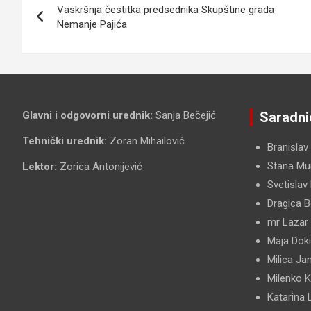
Vaskršnja čestitka predsednika Skupštine grada
članka
Nemanje Pajića
Glavni i odgovorni urednik:
Sanja Bečejić
Saradni
Tehnički urednik:
Zoran Mihailović
Branislav
Stana Mun
Lektor:
Zorica Antonijević
Svetislav
Dragica B
mr Lazar
Maja Dok
Milica Ja
Milenko 
Katarina 