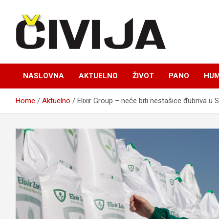
Skip
to
content
nezavisni medijski projekat
Čivija online
NASLOVNA
AKTUELNO
ŽIVOT
PANO
HUM
Home
Aktuelno
Elixir Group – neće biti nestašice đubriva u Sr