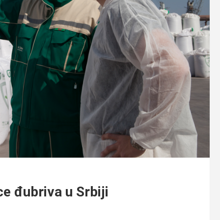
ce đubriva u Srbiji