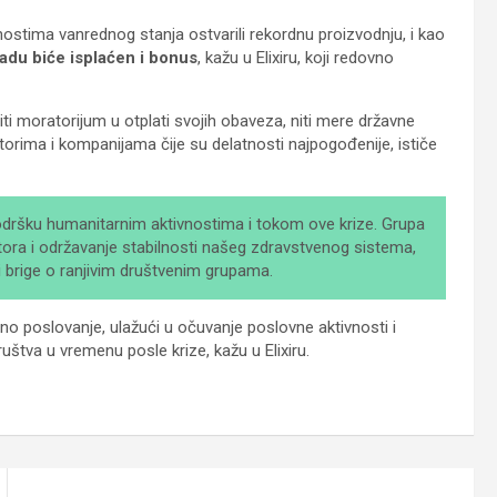
ostima vanrednog stanja ostvarili rekordnu proizvodnju, i kao
adu biće isplaćen i bonus
, kažu u Elixiru, koji redovno
iti moratorijum u otplati svojih obaveza, niti mere državne
torima i kompanijama čije su delatnosti najpogođenije, ističe
podršku humanitarnim aktivnostima i tokom ove krize. Grupa
atora i održavanje stabilnosti našeg zdravstvenog sistema,
 i brige o ranjivim društvenim grupama.
o poslovanje, ulažući u očuvanje poslovne aktivnosti i
ruštva u vremenu posle krize, kažu u Elixiru.