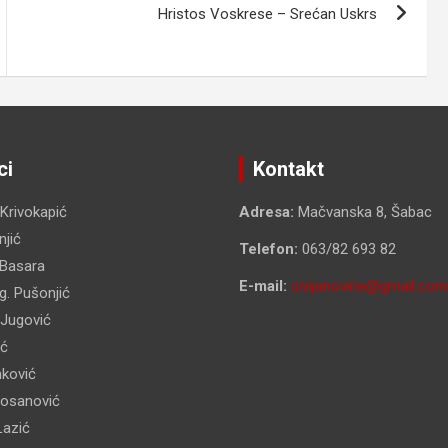
Hristos Voskrese – Srećan Uskrs
ci
Kontakt
 Krivokapić
Adresa:
Mačvanska 8, Šabac
jić
Telefon:
063/82 693 82
 Basara
E-mail:
civijanovine@gmail.com
g. Pušonjić
 Jugović
ić
nković
Kosanović
Lazić