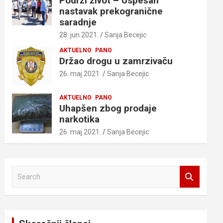
Podrži život – Uspešan
nastavak prekogranične
saradnje
28. jun 2021.
Sanja Becejic
AKTUELNO
PANO
Držao drogu u zamrzivaču
26. maj 2021.
Sanja Becejic
AKTUELNO
PANO
Uhapšen zbog prodaje
narkotika
26. maj 2021.
Sanja Becejic
S
e
a
r
c