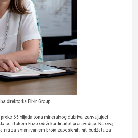
na direktorka Elixir Group
 preko 65 hiljada tona mineralnog đubriva, zahvaljujući
da se i tokom krize održi kontinuitet proizvodnje. Na ovaj
e niti za smanjivanjem broja zaposlenih, niti budžeta za