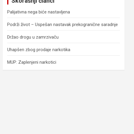
Skorašnji članci
h
Palijativna nega biće nastavljena
Podrži život – Uspešan nastavak prekogranične saradnje
Držao drogu u zamrzivaču
Uhapšen zbog prodaje narkotika
MUP: Zaplenjeni narkotici