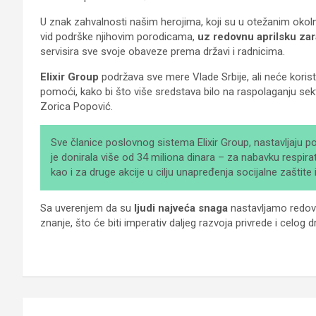
U znak zahvalnosti našim herojima, koji su u otežanim okoln
vid podrške njihovim porodicama,
uz redovnu aprilsku zar
servisira sve svoje obaveze prema državi i radnicima.
Elixir Group
podržava sve mere Vlade Srbije, ali neće korist
pomoći, kako bi što više sredstava bilo na raspolaganju sek
Zorica Popović.
Sve članice poslovnog sistema Elixir Group, nastavljaju 
je donirala više od 34 miliona dinara – za nabavku respir
kao i za druge akcije u cilju unapređenja socijalne zaštite
Sa uverenjem da su
ljudi najveća snaga
nastavljamo redovn
znanje, što će biti imperativ daljeg razvoja privrede i celog d
Kretanje