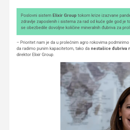
Poslovni sistem
Elixir Group
tokom krize izazvane pande
zdravlje zaposlenih i sistema za rad od kuće gde god je 
se obezbedile dovoljne količine mineralnih đubriva za pro
– Prioritet nam je da u prolećnim agro rokovima podmirimo
da radimo punim kapacitetom, tako da
nestašice đubriva n
direktor Elixir Group.