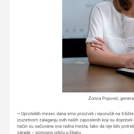
Zorica Popović, general
–
Uproteklih mesec dana smo proizveli i isporučili na tržište
izuzetnom zalaganju svih naših zaposlenih koji su doprineli 
način su sačuvana sva radna mesta, tako da nije bilo potreb
zarade – ponosno ističu u Elixiru.