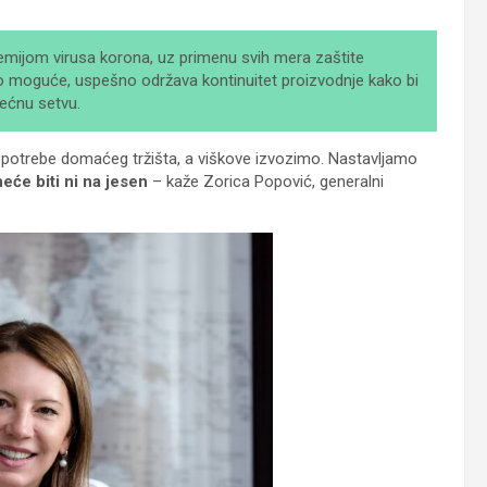
mijom virusa korona, uz primenu svih mera zaštite
to moguće, uspešno održava kontinuitet proizvodnje kako bi
lećnu setvu.
 potrebe domaćeg tržišta, a viškove izvozimo. Nastavljamo
eće biti ni na jesen
– kaže Zorica Popović, generalni