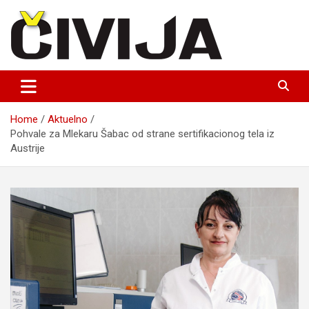
Skip
to
content
nezavisni medijski projekat
Čivija online
Home
Aktuelno
Pohvale za Mlekaru Šabac od strane sertifikacionog tela iz
Austrije