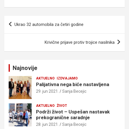
Kretanje
Ukrao 32 automobila za četiri godine
članka
Krivične prijave protiv trojice nasilnika
Najnovije
AKTUELNO
IZDVAJAMO
Palijativna nega biće nastavljena
29. jun 2021.
Sanja Becejic
AKTUELNO
ŽIVOT
Podrži život – Uspešan nastavak
prekogranične saradnje
28. jun 2021.
Sanja Becejic