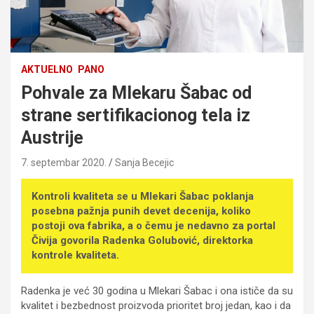
AKTUELNO
PANO
Pohvale za Mlekaru Šabac od
strane sertifikacionog tela iz
Austrije
7. septembar 2020.
Sanja Becejic
Kontroli kvaliteta se u Mlekari Šabac poklanja
posebna pažnja punih devet decenija, koliko
postoji ova fabrika, a o čemu je nedavno za portal
Čivija govorila Radenka Golubović, direktorka
kontrole kvaliteta.
Radenka je već 30 godina u Mlekari Šabac i ona ističe da su
kvalitet i bezbednost proizvoda prioritet broj jedan, kao i da