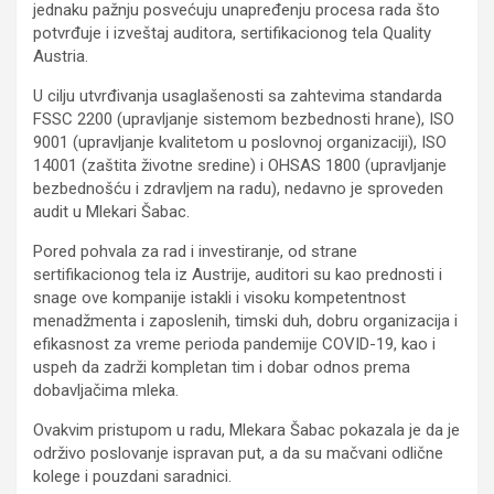
jednaku pažnju posvećuju unapređenju procesa rada što
potvrđuje i izveštaj auditora, sertifikacionog tela Quality
Austria.
U cilju utvrđivanja usaglašenosti sa zahtevima standarda
FSSC 2200 (upravljanje sistemom bezbednosti hrane), ISO
9001 (upravljanje kvalitetom u poslovnoj organizaciji), ISO
14001 (zaštita životne sredine) i OHSAS 1800 (upravljanje
bezbednošću i zdravljem na radu), nedavno je sproveden
audit u Mlekari Šabac.
Pored pohvala za rad i investiranje, od strane
sertifikacionog tela iz Austrije, auditori su kao prednosti i
snage ove kompanije istakli i visoku kompetentnost
menadžmenta i zaposlenih, timski duh, dobru organizacija i
efikasnost za vreme perioda pandemije COVID-19, kao i
uspeh da zadrži kompletan tim i dobar odnos prema
dobavljačima mleka.
Ovakvim pristupom u radu, Mlekara Šabac pokazala je da je
održivo poslovanje ispravan put, a da su mačvani odlične
kolege i pouzdani saradnici.