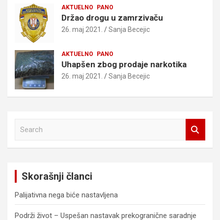
AKTUELNO
PANO
Držao drogu u zamrzivaču
26. maj 2021.
Sanja Becejic
AKTUELNO
PANO
Uhapšen zbog prodaje narkotika
26. maj 2021.
Sanja Becejic
S
e
a
r
c
Skorašnji članci
h
Palijativna nega biće nastavljena
Podrži život – Uspešan nastavak prekogranične saradnje