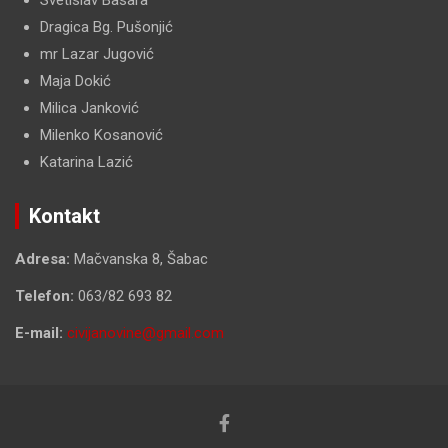
Dragica Bg. Pušonjić
mr Lazar Jugović
Maja Dokić
Milica Janković
Milenko Kosanović
Katarina Lazić
Kontakt
Adresa:
Mačvanska 8, Šabac
Telefon:
063/82 693 82
E-mail:
civijanovine@gmail.com