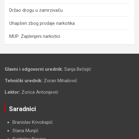
Držao drogu u zamrzivaču
Uhapšen zbog prodaje narkotika
MUP: Zaplenjeni narkotici
Glavni i odgovorni urednik:
Sanja Bečejić
Tehnički urednik:
Zoran Mihailović
Lektor:
Zorica Antonijević
Saradnici
Branislav Krivokapić
Stana Munjić
Svetislav Basara