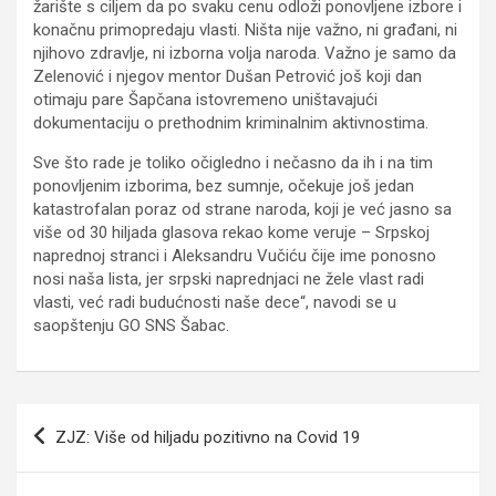
žarište s ciljem da po svaku cenu odloži ponovljene izbore i
konačnu primopredaju vlasti. Ništa nije važno, ni građani, ni
njihovo zdravlje, ni izborna volja naroda. Važno je samo da
Zelenović i njegov mentor Dušan Petrović još koji dan
otimaju pare Šapčana istovremeno uništavajući
dokumentaciju o prethodnim kriminalnim aktivnostima.
Sve što rade je toliko očigledno i nečasno da ih i na tim
ponovljenim izborima, bez sumnje, očekuje još jedan
katastrofalan poraz od strane naroda, koji je već jasno sa
više od 30 hiljada glasova rekao kome veruje – Srpskoj
naprednoj stranci i Aleksandru Vučiću čije ime ponosno
nosi naša lista, jer srpski naprednjaci ne žele vlast radi
vlasti, već radi budućnosti naše dece“, navodi se u
saopštenju GO SNS Šabac.
Kretanje
ZJZ: Više od hiljadu pozitivno na Covid 19
članka