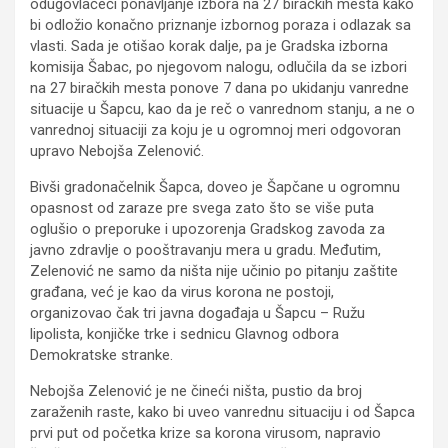
odugovlačeći ponavljanje izbora na 27 biračkih mesta kako
bi odložio konačno priznanje izbornog poraza i odlazak sa
vlasti. Sada je otišao korak dalje, pa je Gradska izborna
komisija Šabac, po njegovom nalogu, odlučila da se izbori
na 27 biračkih mesta ponove 7 dana po ukidanju vanredne
situacije u Šapcu, kao da je reč o vanrednom stanju, a ne o
vanrednoj situaciji za koju je u ogromnoj meri odgovoran
upravo Nebojša Zelenović.
Bivši gradonačelnik Šapca, doveo je Šapčane u ogromnu
opasnost od zaraze pre svega zato što se više puta
oglušio o preporuke i upozorenja Gradskog zavoda za
javno zdravlje o pooštravanju mera u gradu. Međutim,
Zelenović ne samo da ništa nije učinio po pitanju zaštite
građana, već je kao da virus korona ne postoji,
organizovao čak tri javna događaja u Šapcu – Ružu
lipolista, konjičke trke i sednicu Glavnog odbora
Demokratske stranke.
Nebojša Zelenović je ne čineći ništa, pustio da broj
zaraženih raste, kako bi uveo vanrednu situaciju i od Šapca
prvi put od početka krize sa korona virusom, napravio