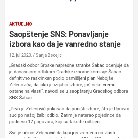
AKTUELNO
Saopštenje SNS: Ponavljanje
izbora kao da je vanredno stanje
12. jul 2020.
Sanja Becejic
„Gradski odbor Srpske napredne stranke Šabac ocenjuje da
je današnjom odlukom Gradske izborne komisije Šabac
definitivno raskrinkan podlo osmišljeni plan Nebojše
Zelenovića, da iako je izgubio izbore, još neko vreme
ostane na vlasti“, navodi se u saopštenju Gradskog odbora
SNS Šabac.
„Prvo je Zelenović pokušao da poništi izbore, što je Upravni
sud po našoj žalbi odbio. Zatim je naterao pojedince da
podnesu 12 prigovora, koji su takođe odbijeni.
Sve je učinio Zelenović da kupi još vremena na vlasti