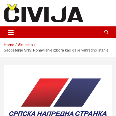
Skip
to
content
nezavisni medijski projekat
Čivija online
Home
Aktuelno
Saopštenje SNS: Ponavljanje izbora kao da je vanredno stanje