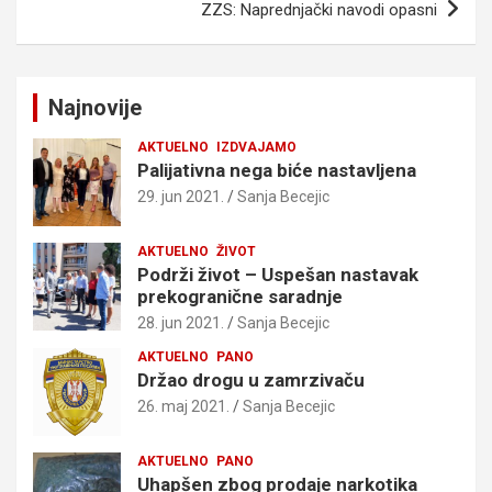
ZZS: Naprednjački navodi opasni
Najnovije
AKTUELNO
IZDVAJAMO
Palijativna nega biće nastavljena
29. jun 2021.
Sanja Becejic
AKTUELNO
ŽIVOT
Podrži život – Uspešan nastavak
prekogranične saradnje
28. jun 2021.
Sanja Becejic
AKTUELNO
PANO
Držao drogu u zamrzivaču
26. maj 2021.
Sanja Becejic
AKTUELNO
PANO
Uhapšen zbog prodaje narkotika