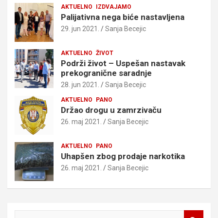
AKTUELNO
IZDVAJAMO
Palijativna nega biće nastavljena
29. jun 2021.
Sanja Becejic
AKTUELNO
ŽIVOT
Podrži život – Uspešan nastavak
prekogranične saradnje
28. jun 2021.
Sanja Becejic
AKTUELNO
PANO
Držao drogu u zamrzivaču
26. maj 2021.
Sanja Becejic
AKTUELNO
PANO
Uhapšen zbog prodaje narkotika
26. maj 2021.
Sanja Becejic
S