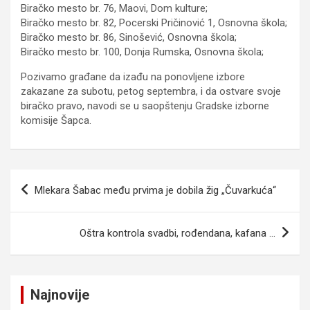
Biračko mesto br. 76, Maovi, Dom kulture;
Biračko mesto br. 82, Pocerski Pričinović 1, Osnovna škola;
Biračko mesto br. 86, Sinošević, Osnovna škola;
Biračko mesto br. 100, Donja Rumska, Osnovna škola;
Pozivamo građane da izađu na ponovljene izbore
zakazane za subotu, petog septembra, i da ostvare svoje
biračko pravo, navodi se u saopštenju Gradske izborne
komisije Šapca.
Kretanje
Mlekara Šabac među prvima je dobila žig „Čuvarkuća“
članka
Oštra kontrola svadbi, rođendana, kafana …
Najnovije