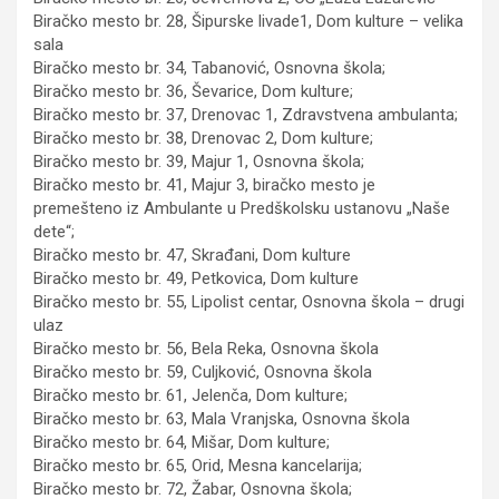
Biračko mesto br. 28, Šipurske livade1, Dom kulture – velika
sala
Biračko mesto br. 34, Tabanović, Osnovna škola;
Biračko mesto br. 36, Ševarice, Dom kulture;
Biračko mesto br. 37, Drenovac 1, Zdravstvena ambulanta;
Biračko mesto br. 38, Drenovac 2, Dom kulture;
Biračko mesto br. 39, Majur 1, Osnovna škola;
Biračko mesto br. 41, Majur 3, biračko mesto je
premešteno iz Ambulante u Predškolsku ustanovu „Naše
dete“;
Biračko mesto br. 47, Skrađani, Dom kulture
Biračko mesto br. 49, Petkovica, Dom kulture
Biračko mesto br. 55, Lipolist centar, Osnovna škola – drugi
ulaz
Biračko mesto br. 56, Bela Reka, Osnovna škola
Biračko mesto br. 59, Culjković, Osnovna škola
Biračko mesto br. 61, Jelenča, Dom kulture;
Biračko mesto br. 63, Mala Vranjska, Osnovna škola
Biračko mesto br. 64, Mišar, Dom kulture;
Biračko mesto br. 65, Orid, Mesna kancelarija;
Biračko mesto br. 72, Žabar, Osnovna škola;