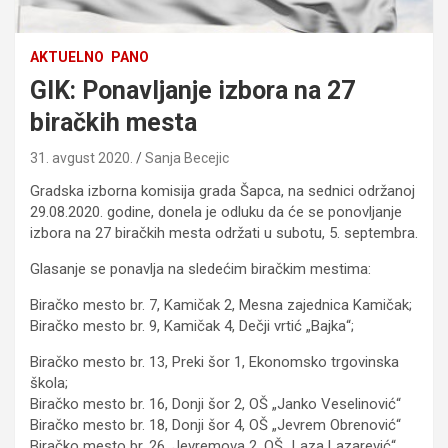
AKTUELNO
PANO
GIK: Ponavljanje izbora na 27
biračkih mesta
31. avgust 2020.
Sanja Becejic
Gradska izborna komisija grada Šapca, na sednici održanoj
29.08.2020. godine, donela je odluku da će se ponovljanje
izbora na 27 biračkih mesta održati u subotu, 5. septembra.
Glasanje se ponavlja na sledećim biračkim mestima:
Biračko mesto br. 7, Kamičak 2, Mesna zajednica Kamičak;
Biračko mesto br. 9, Kamičak 4, Dečji vrtić „Bajka“;
Biračko mesto br. 13, Preki šor 1, Ekonomsko trgovinska
škola;
Biračko mesto br. 16, Donji šor 2, OŠ „Janko Veselinović“
Biračko mesto br. 18, Donji šor 4, OŠ „Jevrem Obrenović“
Biračko mesto br. 26, Jevremova 2, OŠ „Laza Lazarević“