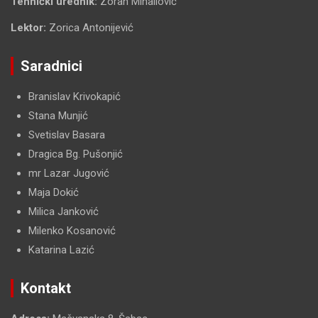
Tehnički urednik:
Zoran Mihailović
Lektor:
Zorica Antonijević
Saradnici
Branislav Krivokapić
Stana Munjić
Svetislav Basara
Dragica Bg. Pušonjić
mr Lazar Jugović
Maja Dokić
Milica Janković
Milenko Kosanović
Katarina Lazić
Kontakt