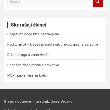
e
a
r
c
Skorašnji članci
h
Palijativna nega biće nastavljena
Podrži život – Uspešan nastavak prekogranične saradnje
Držao drogu u zamrzivaču
Uhapšen zbog prodaje narkotika
MUP: Zaplenjeni narkotici
Glavni i odgovorni urednik:
Sanja Bečejić