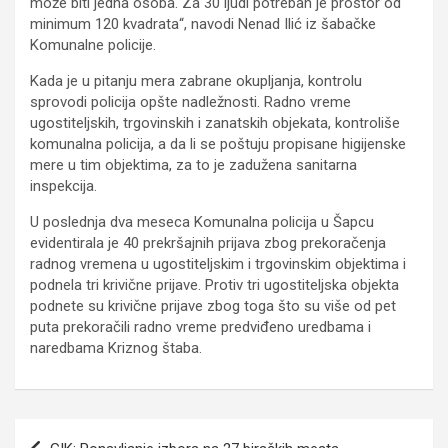
može biti jedna osoba. Za 30 ljudi potreban je prostor od
minimum 120 kvadrata“, navodi Nenad Ilić iz šabačke
Komunalne policije.
Kada je u pitanju mera zabrane okupljanja, kontrolu
sprovodi policija opšte nadležnosti. Radno vreme
ugostiteljskih, trgovinskih i zanatskih objekata, kontroliše
komunalna policija, a da li se poštuju propisane higijenske
mere u tim objektima, za to je zadužena sanitarna
inspekcija.
U poslednja dva meseca Komunalna policija u Šapcu
evidentirala je 40 prekršajnih prijava zbog prekoračenja
radnog vremena u ugostiteljskim i trgovinskim objektima i
podnela tri krivične prijave. Protiv tri ugostiteljska objekta
podnete su krivične prijave zbog toga što su više od pet
puta prekoračili radno vreme predviđeno uredbama i
naredbama Kriznog štaba.
Kretanje