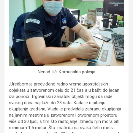
Nenad Ilić, Komunalna policija
„Uredbom je predviđeno radno vreme ugostiteljskih
objekata u zatvorenom delu do 21 čas a u bašti do jedan
iza ponoći. Trgovinski i zanatski objekti mogu da rade
svakog dana najduže do 23 sata. Kada je u pitanju
okupljanje građana, Vlada je predvidela zabranu okupljanja
na javnim mestima u zatvorenom i otvorenom prostoru
više od 30 ljudi, s tim što rastojanje između njih mora biti
minimum 1,5 metar. Što znači da na svaka četiri metra