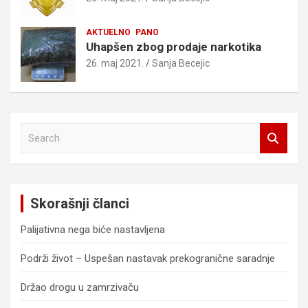
AKTUELNO
PANO
Uhapšen zbog prodaje narkotika
26. maj 2021.
Sanja Becejic
S
e
a
r
c
Skorašnji članci
h
Palijativna nega biće nastavljena
Podrži život – Uspešan nastavak prekogranične saradnje
Držao drogu u zamrzivaču