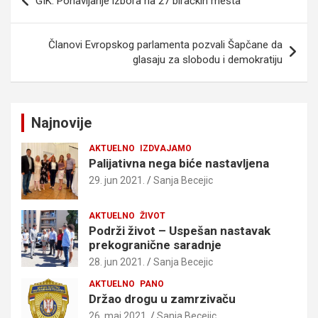
GIK: Ponavljanje izbora na 27 biračkih mesta
članka
Članovi Evropskog parlamenta pozvali Šapčane da
glasaju za slobodu i demokratiju
Najnovije
AKTUELNO
IZDVAJAMO
Palijativna nega biće nastavljena
29. jun 2021.
Sanja Becejic
AKTUELNO
ŽIVOT
Podrži život – Uspešan nastavak
prekogranične saradnje
28. jun 2021.
Sanja Becejic
AKTUELNO
PANO
Držao drogu u zamrzivaču
26. maj 2021.
Sanja Becejic