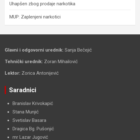
Uhapšen zbog prodaje narkotika
MUP: Zaplenjeni narkotici
Glavni i odgovorni urednik:
Sanja Bečejić
Tehnički urednik:
Zoran Mihailović
Lektor:
Zorica Antonijević
Saradnici
Branislav Krivokapić
Stana Munjić
Svetislav Basara
Dragica Bg. Pušonjić
mr Lazar Jugović