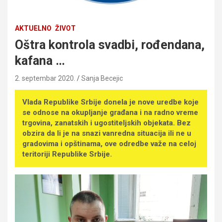
AKTUELNO
ŽIVOT
Oštra kontrola svadbi, rođendana,
kafana …
2. septembar 2020.
Sanja Becejic
Vlada Republike Srbije donela je nove uredbe koje
se odnose na okupljanje građana i na radno vreme
trgovina, zanatskih i ugostiteljskih objekata. Bez
obzira da li je na snazi vanredna situacija ili ne u
gradovima i opštinama, ove odredbe važe na celoj
teritoriji Republike Srbije.