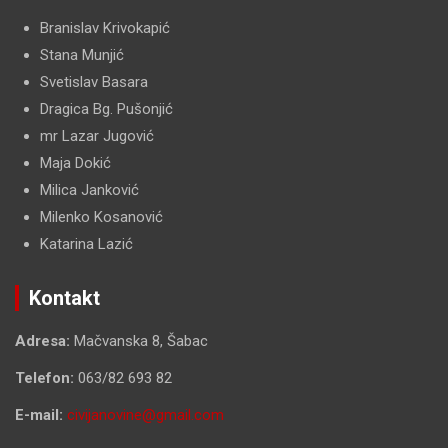
Branislav Krivokapić
Stana Munjić
Svetislav Basara
Dragica Bg. Pušonjić
mr Lazar Jugović
Maja Dokić
Milica Janković
Milenko Kosanović
Katarina Lazić
Kontakt
Adresa:
Mačvanska 8, Šabac
Telefon:
063/82 693 82
E-mail:
civijanovine@gmail.com