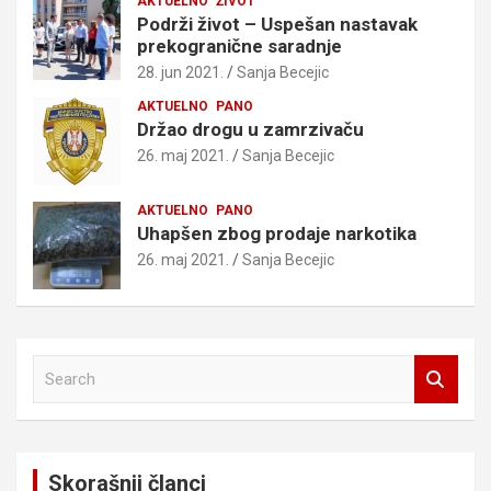
AKTUELNO
ŽIVOT
Podrži život – Uspešan nastavak
prekogranične saradnje
28. jun 2021.
Sanja Becejic
AKTUELNO
PANO
Držao drogu u zamrzivaču
26. maj 2021.
Sanja Becejic
AKTUELNO
PANO
Uhapšen zbog prodaje narkotika
26. maj 2021.
Sanja Becejic
S
e
a
r
c
Skorašnji članci
h