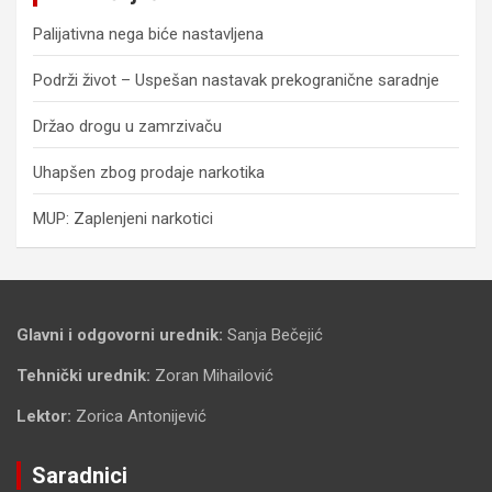
Palijativna nega biće nastavljena
Podrži život – Uspešan nastavak prekogranične saradnje
Držao drogu u zamrzivaču
Uhapšen zbog prodaje narkotika
MUP: Zaplenjeni narkotici
Glavni i odgovorni urednik:
Sanja Bečejić
Tehnički urednik:
Zoran Mihailović
Lektor:
Zorica Antonijević
Saradnici