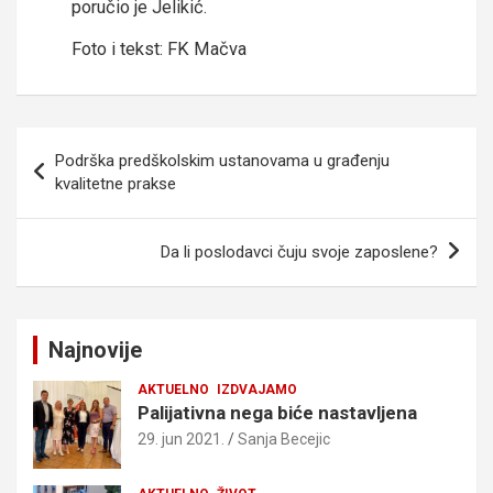
poručio je Jelikić.
Foto i tekst: FK Mačva
Kretanje
Podrška predškolskim ustanovama u građenju
članka
kvalitetne prakse
Da li poslodavci čuju svoje zaposlene?
Najnovije
AKTUELNO
IZDVAJAMO
Palijativna nega biće nastavljena
29. jun 2021.
Sanja Becejic