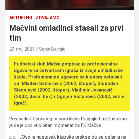
AKTUELNO
IZDVAJAMO
Mačvini omladinci stasali za prvi
tim
20. maj 2021.
Sanja Becejic
Fudbalski klub Mačva potpisao je profesionalne
ugovore sa četvoricom igrača iz svoje omladinske
škole. Profesionalne ugovore sa klubom potpisali
su: Mladen Samurović (2002, štoper), Slobodan
Sladojević (2002, štoper), Vladimir Jovanović
(2002, desni bek) i Ognjen Ristanović (2002, vezni
igrač).
Predsednik Upravnog odbora kluba Dragojlo Lazić, istakao
je da je ovo vrlo bitan momenat za FK Mačva.
„Ovo je nastavak klupske prakse da se oslanja na