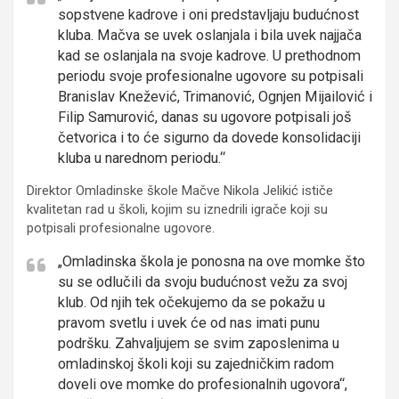
sopstvene kadrove i oni predstavljaju budućnost
kluba. Mačva se uvek oslanjala i bila uvek najjača
kad se oslanjala na svoje kadrove. U prethodnom
periodu svoje profesionalne ugovore su potpisali
Branislav Knežević, Trimanović, Ognjen Mijailović i
Filip Samurović, danas su ugovore potpisali još
četvorica i to će sigurno da dovede konsolidaciji
kluba u narednom periodu.“
Direktor Omladinske škole Mačve Nikola Jelikić ističe
kvalitetan rad u školi, kojim su iznedrili igrače koji su
potpisali profesionalne ugovore.
„Omladinska škola je ponosna na ove momke što
su se odlučili da svoju budućnost vežu za svoj
klub. Od njih tek očekujemo da se pokažu u
pravom svetlu i uvek će od nas imati punu
podršku. Zahvaljujem se svim zaposlenima u
omladinskoj školi koji su zajedničkim radom
doveli ove momke do profesionalnih ugovora“,