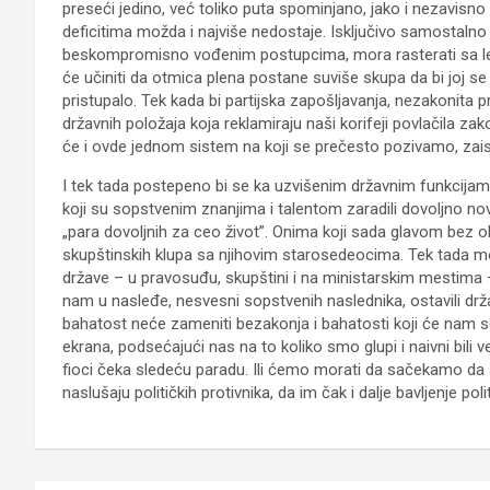
preseći jedino, već toliko puta spominjano, jako i nezavis
deficitima možda i najviše nedostaje. Isključivo samostalno 
beskompromisno vođenim postupcima, mora rasterati sa leši
će učiniti da otmica plena postane suviše skupa da bi joj se 
pristupalo. Tek kada bi partijska zapošljavanja, nezakonita 
državnih položaja koja reklamiraju naši korifeji povlačila 
će i ovde jednom sistem na koji se prečesto pozivamo, zaist
I tek tada postepeno bi se ka uzvišenim državnim funkcijama
koji su sopstvenim znanjima i talentom zaradili dovoljno nov
„para dovoljnih za ceo život”. Onima koji sada glavom bez o
skupštinskih klupa sa njihovim starosedeocima. Tek tada 
države – u pravosuđu, skupštini i na ministarskim mestima – i
nam u nasleđe, nesvesni sopstvenih naslednika, ostavili 
bahatost neće zameniti bezakonja i bahatosti koji će nam s
ekrana, podsećajući nas na to koliko smo glupi i naivni bili v
fioci čeka sledeću paradu. Ili ćemo morati da sačekamo da s
naslušaju političkih protivnika, da im čak i dalje bavljenje p