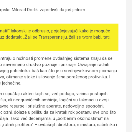
pske Milorad Dodik, zapretivši da još jednim
mati!” lakonski je odbrusio, pojašnjavajući kako je moguće
 uz dodatak: „Žali se Transparensiju, žali se tvom babi, tati,
antraju o nužnosti promene ovdašnjeg sistema znaju da se
o savremeno društvo poznaje i priznaje. Osvajanje radnih
ašnjeg pobednika, baš kao što je u srednjevekovnom poimanju
va, otimanje stoke i silovanje žena poraženog protivnika. I
e jednačine.
i upuštaju akteri kojih se, već podugo, većina pristojnih
fija, ali neograničenih ambicija, logični su takmaci u ovoj i
vne resurse i prislušne aparate, nedovoljno sposobni,
ciozni, dolaze u priliku da za kratak rok postanu sve ono što
šaja. Tako već decenijama, u „borbenim okolnostima” na
„ratnih profitera” – ovdašnjih direktora, ministara, načelnika i