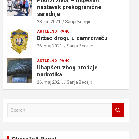
Podrži život – Uspešan
nastavak prekogranične
saradnje
28. jun 2021.
Sanja Becejic
AKTUELNO
PANO
Držao drogu u zamrzivaču
26. maj 2021.
Sanja Becejic
AKTUELNO
PANO
Uhapšen zbog prodaje
narkotika
26. maj 2021.
Sanja Becejic
S
e
a
r
c