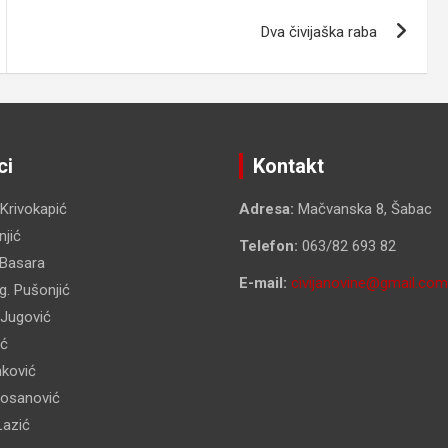
Dva čivijaška raba
ci
Kontakt
 Krivokapić
Adresa:
Mačvanska 8, Šabac
jić
Telefon:
063/82 693 82
 Basara
E-mail:
civijanovine@gmail.com
g. Pušonjić
 Jugović
ić
nković
Kosanović
Lazić