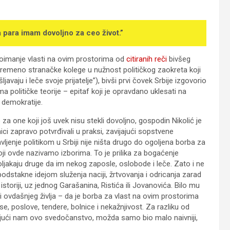
Ja para imam dovoljno za ceo život.”
poimanje vlasti na ovim prostorima od
citiranih reči
bivšeg
vremeno stranačke kolege u nužnost političkog zaokreta koji
vaju i leče svoje prijatelje”), bivši prvi čovek Srbije izgovorio
 političke teorije – epitaf koji je opravdano uklesati na
 demokratije.
za one koji još uvek nisu stekli dovoljno, gospodin Nikolić je
ici zapravo potvrđivali u praksi, zavijajući sopstvene
enje politikom u Srbiji nije ništa drugo do ogoljena borba za
ji ovde nazivamo izborima. To je prilika za bogaćenje
moljakaju druge da im nekog zaposle, oslobode i leče. Zato i ne
podstakne idejom služenja naciji, žrtvovanja i odricanja zarad
storiji, uz jednog Garašanina, Ristića ili Jovanovića. Bilo mu
 ovdašnjeg življa – da je borba za vlast na ovim prostorima
e, poslove, tendere, bolnice i nekažnjivost. Za razliku od
ljajući nam ovo svedočanstvo, možda samo bio malo naivniji,