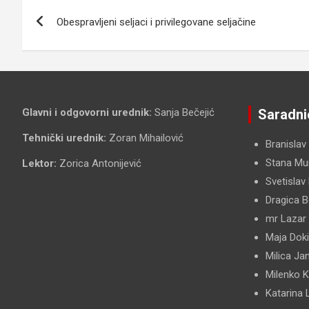
Kretanje
Obespravljeni seljaci i privilegovane seljačine
članka
Glavni i odgovorni urednik:
Sanja Bečejić
Saradni
Tehnički urednik:
Zoran Mihailović
Branislav
Stana Mun
Lektor:
Zorica Antonijević
Svetislav
Dragica B
mr Lazar
Maja Dok
Milica Ja
Milenko 
Katarina 