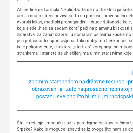
Ali, ne tiče se formula Nikolić-Dodik samo direktnih jurišnika
armija drugo i trećepozivaca. Tu su poslušni pravosudni delatn
dvorski lekari, medijski propagandisti i druge štitonoše koje,
koje slede „hleb sa sedam kora” peći na plamenu bliskosti s 
zidarstva, za zanat izabrali, u domaćim uslovima kudikamo u
je u potpunosti uspostavljena. Tako dobijamo beskorisne su
koje pokorno ćute, direktore „start-ap” kompanija sa milion
strankama, i starlete sa uhlebljenjima u ministarstvima koj
Izbornim stampedom na državne resurse i pr
obrazovani, ali zato natprosečno nepristojni 
postanu sve ono što bi im u „mirnodopsk
Šta je rešenje i mogući izlaz iz paradigme oslikane rečima 
Srpske? Kako je moguće izbaviti se iz ovoga što nam se dog