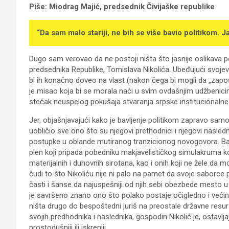
Piše: Miodrag Majić, predsednik Čivijaške republike
“Da sam malo stariji, ne bih se više bavio politikom. 
Dugo sam verovao da ne postoji ništa što jasnije oslikava 
predsednika Republike, Tomislava Nikolića. Ubeđujući svoje
bi ih konačno doveo na vlast (nakon čega bi mogli da „zapošlja
je misao koja bi se morala naći u svim ovdašnjim udžbenicima
stećak neuspelog pokušaja stvaranja srpske institucionalne
Jer, objašnjavajući kako je bavljenje politikom zapravo samo 
uobličio sve ono što su njegovi prethodnici i njegovi nasledn
postupke u oblande mutiranog tranzicionog novogovora. Bavlj
plen koji pripada pobedniku makjavelističkog simulakruma ko
materijalnih i duhovnih sirotana, kao i onih koji ne žele da 
čudi to što Nikoliću nije ni palo na pamet da svoje saborce 
časti i šanse da najuspešniji od njih sebi obezbede mesto u i
je savršeno znano ono što polako postaje očigledno i većini
ništa drugo do bespoštedni juriš na preostale državne resurs
svojih predhodnika i naslednika, gospodin Nikolić je, ostav
prostodušniji ili iskreniji.