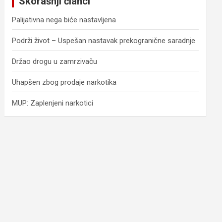
Skorašnji članci
h
Palijativna nega biće nastavljena
Podrži život – Uspešan nastavak prekogranične saradnje
Držao drogu u zamrzivaču
Uhapšen zbog prodaje narkotika
MUP: Zaplenjeni narkotici