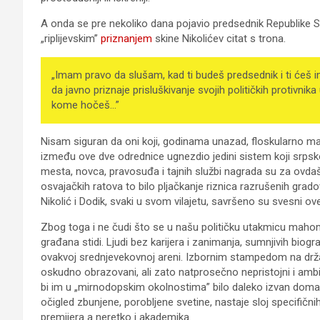
A onda se pre nekoliko dana pojavio predsednik Republike Sr
„riplijevskim”
priznanjem
skine Nikolićev citat s trona.
„Imam pravo da slušam, kad ti budeš predsednik i ti ćeš i
da javno priznaje prisluškivanje svojih političkih protivnika
kome hočeš…”
Nisam siguran da oni koji, godinama unazad, floskularno m
između ove dve odrednice ugnezdio jedini sistem koji srpsk
mesta, novca, pravosuđa i tajnih službi nagrada su za ovd
osvajačkih ratova to bilo pljačkanje riznica razrušenih grado
Nikolić i Dodik, svaki u svom vilajetu, savršeno su svesni ov
Zbog toga i ne čudi što se u našu političku utakmicu mahom 
građana stidi. Ljudi bez karijera i zanimanja, sumnjivih biogra
ovakvoj srednjevekovnoj areni. Izbornim stampedom na drža
oskudno obrazovani, ali zato natprosečno nepristojni i ambi
bi im u „mirnodopskim okolnostima” bilo daleko izvan doma
očigled zbunjene, porobljene svetine, nastaje sloj specifičnih 
premijera a neretko i akademika.