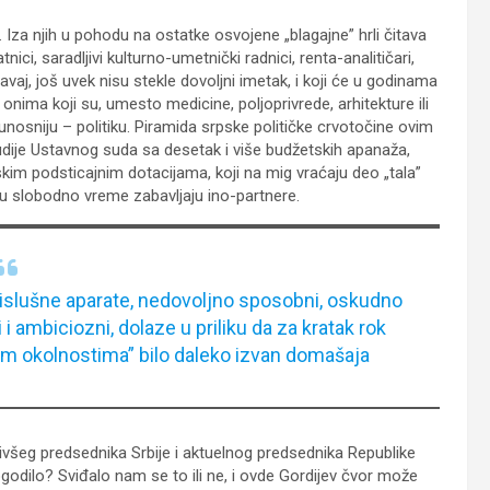
. Iza njih u pohodu na ostatke osvojene „blagajne” hrli čitava
ici, saradljivi kulturno-umetnički radnici, renta-analitičari,
 avaj, još uvek nisu stekle dovoljni imetak, i koji će u godinama
onima koji su, umesto medicine, poljoprivrede, arhitekture ili
nosniju – politiku. Piramida srpske političke crvotočine ovim
dije Ustavnog suda sa desetak i više budžetskih apanaža,
skim podsticajnim dotacijama, koji na mig vraćaju deo „tala”
e u slobodno vreme zabavljaju ino-partnere.
islušne aparate, nedovoljno sposobni, oskudno
i ambiciozni, dolaze u priliku da za kratak rok
im okolnostima” bilo daleko izvan domašaja
bivšeg predsednika Srbije i aktuelnog predsednika Republike
odilo? Sviđalo nam se to ili ne, i ovde Gordijev čvor može