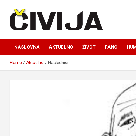
Skip
to
content
nezavisni medijski projekat
Čivija online
NASLOVNA
AKTUELNO
ŽIVOT
PANO
HUM
Home
Aktuelno
Naslednici