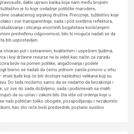
no pravosuđe, dakle upravo karika koja nam među brojnim
tužilaštvo je to koje ovdašnje političke marodere,
ne osakaćenog srpskog društva. Preciznije, tužilaštvo koje
olako i sve transparentnije, sada i pod svetlima reflektora,
prisluškivanja i sticanja enormnih bogatstava korišćenjem
zakonom predviđenu odgovornost, bilo bi moguće nadati se da
a biti uspostavljen.
 otvarao put i ostvarenim, kvalitetnim i uspešnim ljudima,
ca i koji državne resurse ne bi videli kao način za zaradu
bzira beže na pomen politike, angažovanja i podele
mogli bismo se nadati da ćemo jednom zaista ponovo u vrhu
mati ljude koji će biti dostojni naslednici velikana koji su
državu. Do tada možemo samo da se nadamo da bezakonje i
e, uz sve do sada doživljeno, sada i podsmevati sa malih
erujući da su ustav i zakoni bilo šta više od ordenja koje u
e naši političari toliko obogate, pozapošljavaju i nezakonito
olitikom, kao što reče bivši predsednik, postane suvišno.