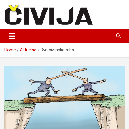
Skip
to
content
nezavisni medijski projekat
Čivija online
Home
Aktuelno
Dva čivijaška raba