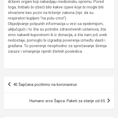
državni organi koji nabavljaju medicinsku opremu. Pored
toga, trebalo bi izbeći bilo kakve izjave koje bi mogle biti
shvaćene kao poziv na kršenje zakona (npr. da su
respiratori kupljeni “na polu-crno”).
Objavljivanje potpunih informacija u vezi sa epidemijom,
uključujući i to šta su potrebe zdravstvenih ustanova, šta
smo nabavili kupovinom ili iz donacija, a šta nam još uvek
nedostaje, pomoglo bi izgradnji poverenja između vlasti i
građana. To poverenje neophodno za sprečavanje širenja
zaraze i smanjenje njenih štetnih posledica.
Kretanje
40 Šapčana pozitivno na koronavirus
članka
Humano srce Šapca: Paketi za starije od 65