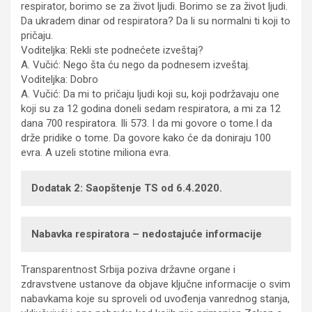
respirator, borimo se za život ljudi. Borimo se za život ljudi.
Da ukradem dinar od respiratora? Da li su normalni ti koji to
pričaju.
Voditeljka: Rekli ste podnećete izveštaj?
A. Vučić: Nego šta ću nego da podnesem izveštaj.
Voditeljka: Dobro
A. Vučić: Da mi to pričaju ljudi koji su, koji podržavaju one
koji su za 12 godina doneli sedam respiratora, a mi za 12
dana 700 respiratora. Ili 573. I da mi govore o tome.I da
drže pridike o tome. Da govore kako će da doniraju 100
evra. A uzeli stotine miliona evra.
Dodatak 2: Saopštenje TS od 6.4.2020.
Nabavka respiratora – nedostajuće informacije
Transparentnost Srbija poziva državne organe i
zdravstvene ustanove da objave ključne informacije o svim
nabavkama koje su sproveli od uvođenja vanrednog stanja,