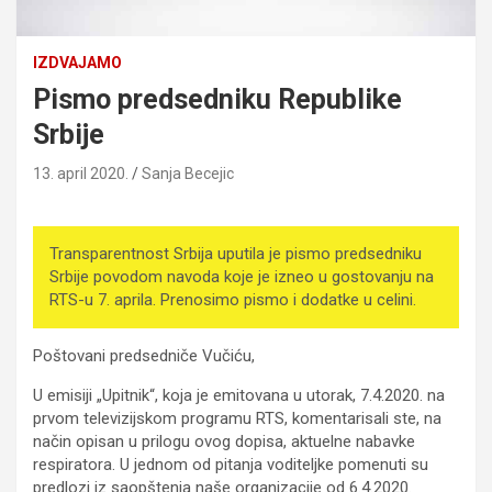
IZDVAJAMO
Pismo predsedniku Republike
Srbije
13. april 2020.
Sanja Becejic
Transparentnost Srbija uputila je pismo predsedniku
Srbije povodom navoda koje je izneo u gostovanju na
RTS-u 7. aprila. Prenosimo pismo i dodatke u celini.
Poštovani predsedniče Vučiću,
U emisiji „Upitnik“, koja je emitovana u utorak, 7.4.2020. na
prvom televizijskom programu RTS, komentarisali ste, na
način opisan u prilogu ovog dopisa, aktuelne nabavke
respiratora. U jednom od pitanja voditeljke pomenuti su
predlozi iz saopštenja naše organizacije od 6.4.2020.