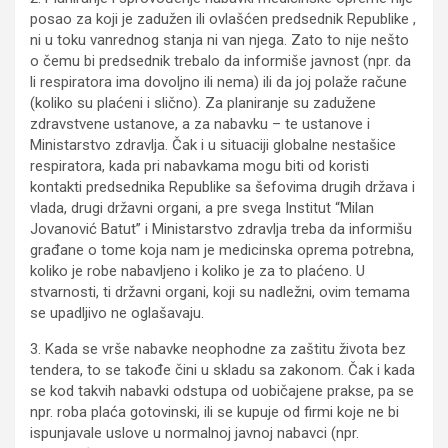
posao za koji je zadužen ili ovlašćen predsednik Republike ,
ni u toku vanrednog stanja ni van njega. Zato to nije nešto
o čemu bi predsednik trebalo da informiše javnost (npr. da
li respiratora ima dovoljno ili nema) ili da joj polaže račune
(koliko su plaćeni i slično). Za planiranje su zadužene
zdravstvene ustanove, a za nabavku – te ustanove i
Ministarstvo zdravlja. Čak i u situaciji globalne nestašice
respiratora, kada pri nabavkama mogu biti od koristi
kontakti predsednika Republike sa šefovima drugih država i
vlada, drugi državni organi, a pre svega Institut “Milan
Jovanović Batut” i Ministarstvo zdravlja treba da informišu
građane o tome koja nam je medicinska oprema potrebna,
koliko je robe nabavljeno i koliko je za to plaćeno. U
stvarnosti, ti državni organi, koji su nadležni, ovim temama
se upadljivo ne oglašavaju.
3. Kada se vrše nabavke neophodne za zaštitu života bez
tendera, to se takođe čini u skladu sa zakonom. Čak i kada
se kod takvih nabavki odstupa od uobičajene prakse, pa se
npr. roba plaća gotovinski, ili se kupuje od firmi koje ne bi
ispunjavale uslove u normalnoj javnoj nabavci (npr.