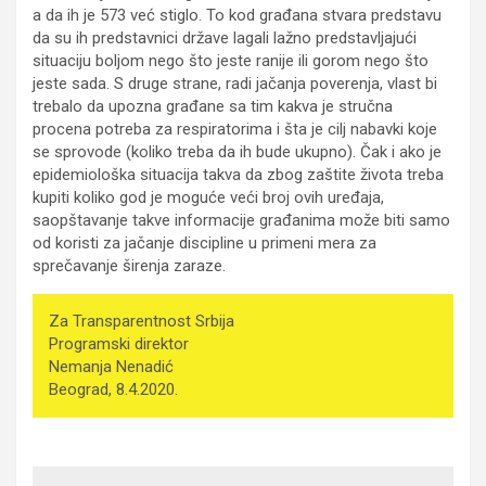
a da ih je 573 već stiglo. To kod građana stvara predstavu
da su ih predstavnici države lagali lažno predstavljajući
situaciju boljom nego što jeste ranije ili gorom nego što
jeste sada. S druge strane, radi jačanja poverenja, vlast bi
trebalo da upozna građane sa tim kakva je stručna
procena potreba za respiratorima i šta je cilj nabavki koje
se sprovode (koliko treba da ih bude ukupno). Čak i ako je
epidemiološka situacija takva da zbog zaštite života treba
kupiti koliko god je moguće veći broj ovih uređaja,
saopštavanje takve informacije građanima može biti samo
od koristi za jačanje discipline u primeni mera za
sprečavanje širenja zaraze.
Za Transparentnost Srbija
Programski direktor
Nemanja Nenadić
Beograd, 8.4.2020.