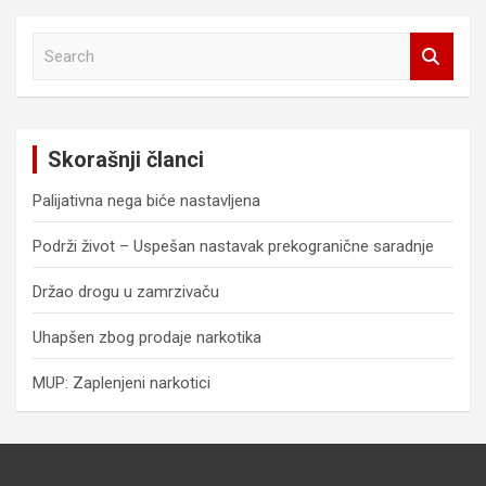
S
e
a
r
c
Skorašnji članci
h
Palijativna nega biće nastavljena
Podrži život – Uspešan nastavak prekogranične saradnje
Držao drogu u zamrzivaču
Uhapšen zbog prodaje narkotika
MUP: Zaplenjeni narkotici