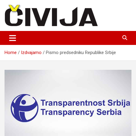
Skip
to
content
nezavisni medijski projekat
Čivija online
Home
Izdvajamo
Pismo predsedniku Republike Srbije