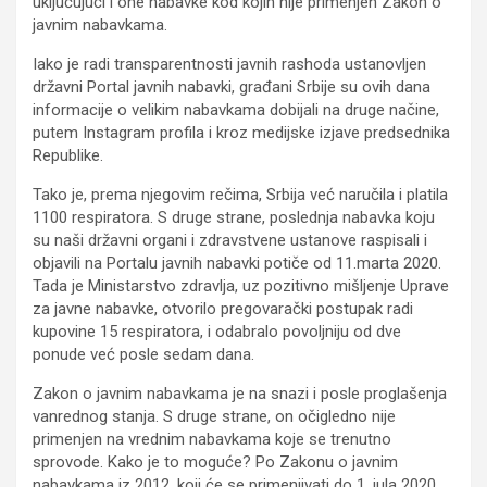
uključujući i one nabavke kod kojih nije primenjen Zakon o
javnim nabavkama.
Iako je radi transparentnosti javnih rashoda ustanovljen
državni Portal javnih nabavki, građani Srbije su ovih dana
informacije o velikim nabavkama dobijali na druge načine,
putem Instagram profila i kroz medijske izjave predsednika
Republike.
Tako je, prema njegovim rečima, Srbija već naručila i platila
1100 respiratora. S druge strane, poslednja nabavka koju
su naši državni organi i zdravstvene ustanove raspisali i
objavili na Portalu javnih nabavki potiče od 11.marta 2020.
Tada je Ministarstvo zdravlja, uz pozitivno mišljenje Uprave
za javne nabavke, otvorilo pregovarački postupak radi
kupovine 15 respiratora, i odabralo povoljniju od dve
ponude već posle sedam dana.
Zakon o javnim nabavkama je na snazi i posle proglašenja
vanrednog stanja. S druge strane, on očigledno nije
primenjen na vrednim nabavkama koje se trenutno
sprovode. Kako je to moguće? Po Zakonu o javnim
nabavkama iz 2012, koji će se primenjivati do 1. jula 2020,