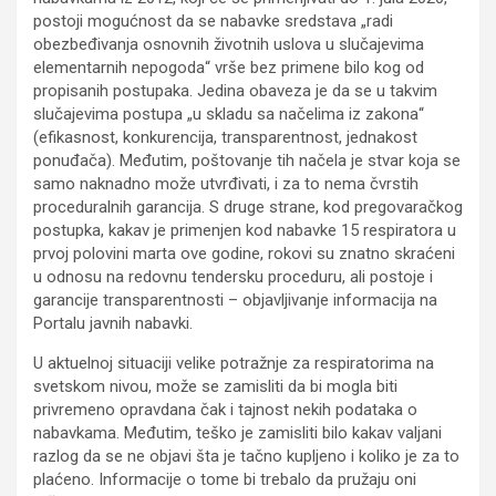
postoji mogućnost da se nabavke sredstava „radi
obezbeđivanja osnovnih životnih uslova u slučajevima
elementarnih nepogoda“ vrše bez primene bilo kog od
propisanih postupaka. Jedina obaveza je da se u takvim
slučajevima postupa „u skladu sa načelima iz zakona“
(efikasnost, konkurencija, transparentnost, jednakost
ponuđača). Međutim, poštovanje tih načela je stvar koja se
samo naknadno može utvrđivati, i za to nema čvrstih
proceduralnih garancija. S druge strane, kod pregovaračkog
postupka, kakav je primenjen kod nabavke 15 respiratora u
prvoj polovini marta ove godine, rokovi su znatno skraćeni
u odnosu na redovnu tendersku proceduru, ali postoje i
garancije transparentnosti – objavljivanje informacija na
Portalu javnih nabavki.
U aktuelnoj situaciji velike potražnje za respiratorima na
svetskom nivou, može se zamisliti da bi mogla biti
privremeno opravdana čak i tajnost nekih podataka o
nabavkama. Međutim, teško je zamisliti bilo kakav valjani
razlog da se ne objavi šta je tačno kupljeno i koliko je za to
plaćeno. Informacije o tome bi trebalo da pružaju oni