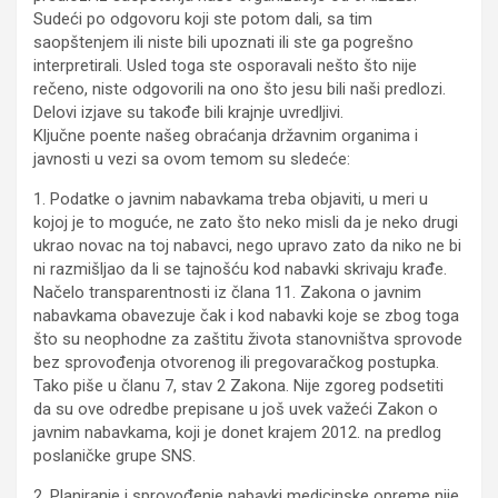
Sudeći po odgovoru koji ste potom dali, sa tim
saopštenjem ili niste bili upoznati ili ste ga pogrešno
interpretirali. Usled toga ste osporavali nešto što nije
rečeno, niste odgovorili na ono što jesu bili naši predlozi.
Delovi izjave su takođe bili krajnje uvredljivi.
Ključne poente našeg obraćanja državnim organima i
javnosti u vezi sa ovom temom su sledeće:
1. Podatke o javnim nabavkama treba objaviti, u meri u
kojoj je to moguće, ne zato što neko misli da je neko drugi
ukrao novac na toj nabavci, nego upravo zato da niko ne bi
ni razmišljao da li se tajnošću kod nabavki skrivaju krađe.
Načelo transparentnosti iz člana 11. Zakona o javnim
nabavkama obavezuje čak i kod nabavki koje se zbog toga
što su neophodne za zaštitu života stanovništva sprovode
bez sprovođenja otvorenog ili pregovaračkog postupka.
Tako piše u članu 7, stav 2 Zakona. Nije zgoreg podsetiti
da su ove odredbe prepisane u još uvek važeći Zakon o
javnim nabavkama, koji je donet krajem 2012. na predlog
poslaničke grupe SNS.
2. Planiranje i sprovođenje nabavki medicinske opreme nije