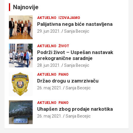
Najnovije
AKTUELNO
IZDVAJAMO
Palijativna nega biće nastavljena
29. jun 2021.
Sanja Becejic
AKTUELNO
ŽIVOT
Podrži život – Uspešan nastavak
prekogranične saradnje
28. jun 2021.
Sanja Becejic
AKTUELNO
PANO
Držao drogu u zamrzivaču
26. maj 2021.
Sanja Becejic
AKTUELNO
PANO
Uhapšen zbog prodaje narkotika
26. maj 2021.
Sanja Becejic