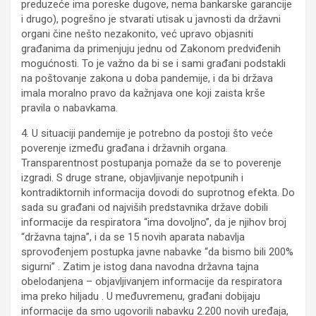
preduzeće ima poreske dugove, nema bankarske garancije
i drugo), pogrešno je stvarati utisak u javnosti da državni
organi čine nešto nezakonito, već upravo objasniti
građanima da primenjuju jednu od Zakonom predviđenih
mogućnosti. To je važno da bi se i sami građani podstakli
na poštovanje zakona u doba pandemije, i da bi država
imala moralno pravo da kažnjava one koji zaista krše
pravila o nabavkama.
4. U situaciji pandemije je potrebno da postoji što veće
poverenje između građana i državnih organa.
Transparentnost postupanja pomaže da se to poverenje
izgradi. S druge strane, objavljivanje nepotpunih i
kontradiktornih informacija dovodi do suprotnog efekta. Do
sada su građani od najviših predstavnika države dobili
informacije da respiratora “ima dovoljno”, da je njihov broj
“državna tajna”, i da se 15 novih aparata nabavlja
sprovođenjem postupka javne nabavke “da bismo bili 200%
sigurni” . Zatim je istog dana navodna državna tajna
obelodanjena – objavljivanjem informacije da respiratora
ima preko hiljadu . U međuvremenu, građani dobijaju
informacije da smo ugovorili nabavku 2.200 novih uređaja,