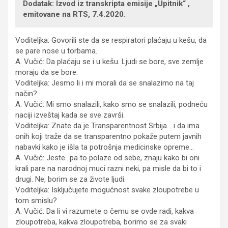
Dodatak: Izvod iz transkripta emisije „Upitnik“ ,
emitovane na RTS, 7.4.2020.
Voditeljka: Govorili ste da se respiratori plaćaju u kešu, da
se pare nose u torbama.
A. Vučić: Da plaćaju se i u kešu. Ljudi se bore, sve zemlje
moraju da se bore.
Voditeljka: Jesmo li i mi morali da se snalazimo na taj
način?
A. Vučić: Mi smo snalazili, kako smo se snalazili, podneću
naciji izveštaj kada se sve završi.
Voditeljka: Znate da je Transparentnost Srbija… i da ima
onih koji traže da se transparentno pokaže putem javnih
nabavki kako je išla ta potrošnja medicinske opreme…
A. Vučić: Jeste…pa to polaze od sebe, znaju kako bi oni
krali pare na narodnoj muci razni neki, pa misle da bi to i
drugi. Ne, borim se za živote ljudi.
Voditeljka: Isključujete mogućnost svake zloupotrebe u
tom smislu?
A. Vučić: Da li vi razumete o čemu se ovde radi, kakva
zloupotreba, kakva zloupotreba, borimo se za svaki