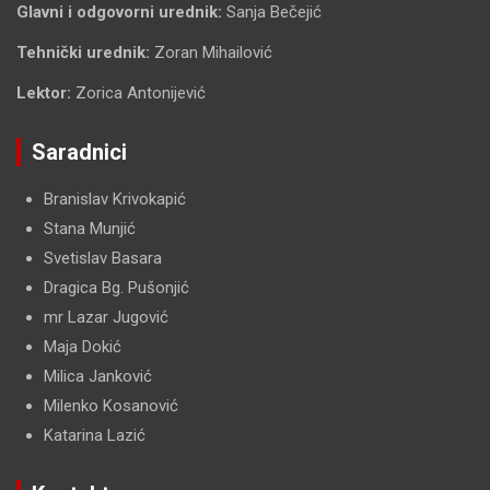
Glavni i odgovorni urednik:
Sanja Bečejić
Tehnički urednik:
Zoran Mihailović
Lektor:
Zorica Antonijević
Saradnici
Branislav Krivokapić
Stana Munjić
Svetislav Basara
Dragica Bg. Pušonjić
mr Lazar Jugović
Maja Dokić
Milica Janković
Milenko Kosanović
Katarina Lazić