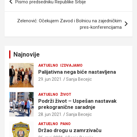
Pismo predsedniku Republike Srbije
članka
Zelenović: Očekujem Zavod i Bolnicu na zajedničkim
pres-konferencijama
Najnovije
AKTUELNO
IZDVAJAMO
Palijativna nega biće nastavljena
29. jun 2021.
Sanja Becejic
AKTUELNO
ŽIVOT
Podrži život – Uspešan nastavak
prekogranične saradnje
28. jun 2021.
Sanja Becejic
AKTUELNO
PANO
Držao drogu u zamrzivaču