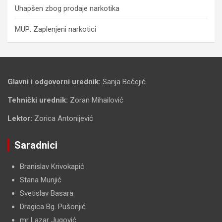
Uhapšen zbog prodaje narkotika
MUP: Zaplenjeni narkotici
Glavni i odgovorni urednik:
Sanja Bečejić
Tehnički urednik:
Zoran Mihailović
Lektor:
Zorica Antonijević
Saradnici
Branislav Krivokapić
Stana Munjić
Svetislav Basara
Dragica Bg. Pušonjić
mr Lazar Jugović