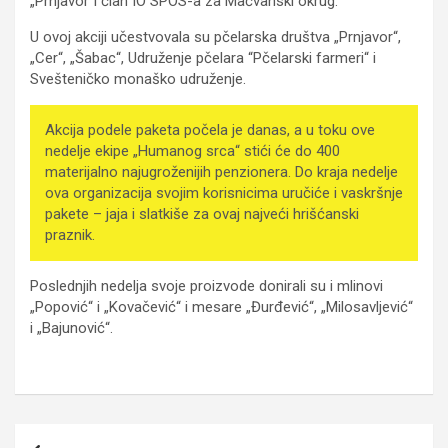
„Prnjavor“i član IO SPOS-a za Mačvanski okrug.
U ovoj akciji učestvovala su pčelarska društva „Prnjavor“,
„Cer“, „Šabac“, Udruženje pčelara “Pčelarski farmeri“ i
Svešteničko monaško udruženje.
Akcija podele paketa počela je danas, a u toku ove
nedelje ekipe „Humanog srca“ stići će do 400
materijalno najugroženijih penzionera. Do kraja nedelje
ova organizacija svojim korisnicima uručiće i vaskršnje
pakete – jaja i slatkiše za ovaj najveći hrišćanski
praznik.
Poslednjih nedelja svoje proizvode donirali su i mlinovi
„Popović“ i „Kovačević“ i mesare „Đurđević“, „Milosavljević“
i „Bajunović“.
Kretanje