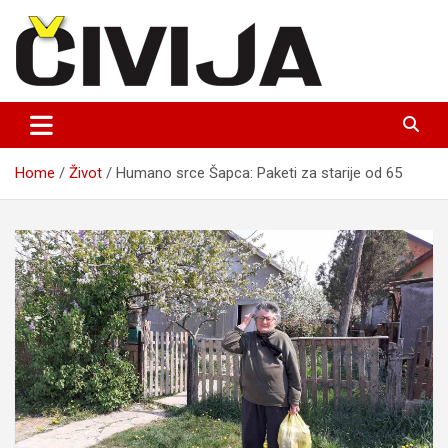
Skip
to
content
nezavisni medijski projekat
Čivija online
Home
Život
Humano srce Šapca: Paketi za starije od 65