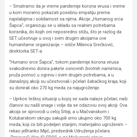
– Smatramo da je vreme pandemije korona virusa i vreme
u kom moramo pokazati posebnu empatiju prema
najslabijima i solidarnost sa njima. Akcije „Humanog srca
Šapca“, organizuju se u skladu sa realnim potrebama
korisnika, do kojih oni neposredno stižu, što je razlog da
SET učestvuje u ovoj i svim drugim akcijama ove
humanitarne organizacije – ističe Milenca Srećković,
direktorka SET-a.
“Humano srce Šapca”, tokom pandemije korona virusa
svakodnevno donira pakete osnovnih životnih namirnica,
pruža pomoć u ogrevu i svim drugim potrebama, a u
današnjoj akciji su učestvovali i pčelari šabačkog kraja, koji
su donirali oko 270 kg meda za najugroženije.
– Uprkos teškoj situaciji u kojoj se sada nalaze pčelari, naši
članovi su našli snage i volje da se odazovu ovoj akciji. Ova
akcija se sprovodi u celoj Srbiji, a u Mačvanskom i
Kolubarskom okrugu sakupili smo ukupno oko 700 kg
meda, koji će biti podeljen starijim, materijalno ugroženim –
rekao jeBranko Mijić, predsednik Udruženja pčelara