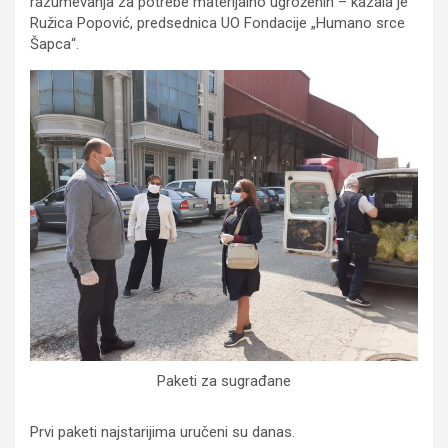
razumevanja za potrebe materijalno ugroženih – kazala je
Ružica Popović, predsednica UO Fondacije „Humano srce
Šapca“.
Paketi za sugrađane
Prvi paketi najstarijima uručeni su danas.