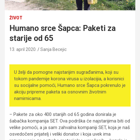
ŽIVOT
Humano srce Šapca: Paketi za
starije od 65
13. april 2020.
Sanja Becejic
U želji da pomogne najstarijim sugrađanima, koji su
tokom pandemije korona virusa u izolacijia, a korisnici
su socijalne pomoći, Humano srce Šapca pokrenulo je
akciju pripreme paketa sa osnovnim životnim
namirnicama.
– Pakete za oko 400 starijih od 65 godina donirala je
šabačka kompanija SET. Ova podrška će najstarijima biti od
velike pomoći, a ja sam zahvalna kompaniji SET, koja je naš
osvedočeni prijatelj i veliki donator i koja uvek ima