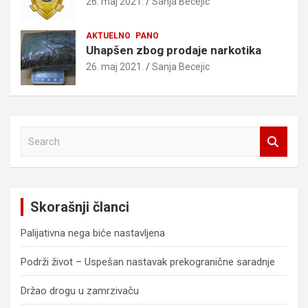
26. maj 2021.
Sanja Becejic
AKTUELNO
PANO
Uhapšen zbog prodaje narkotika
26. maj 2021.
Sanja Becejic
S
e
a
r
c
Skorašnji članci
h
Palijativna nega biće nastavljena
Podrži život – Uspešan nastavak prekogranične saradnje
Držao drogu u zamrzivaču