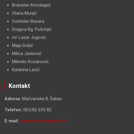
Branislav Krivokapić
Stana Munjić
Svetislav Basara
Dragica Bg. Pušonjić
mr Lazar Jugović
Maja Dokić
Milica Janković
Milenko Kosanović
Katarina Lazić
Kontakt
Adresa:
Mačvanska 8, Šabac
Telefon:
063/82 693 82
E-mail:
civijanovine@gmail.com