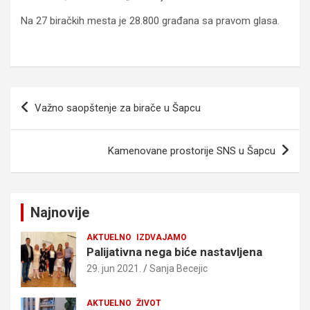
Na 27 biračkih mesta je 28.800 građana sa pravom glasa.
Kretanje
Važno saopštenje za birače u Šapcu
članka
Kamenovane prostorije SNS u Šapcu
Najnovije
AKTUELNO
IZDVAJAMO
Palijativna nega biće nastavljena
29. jun 2021.
Sanja Becejic
AKTUELNO
ŽIVOT