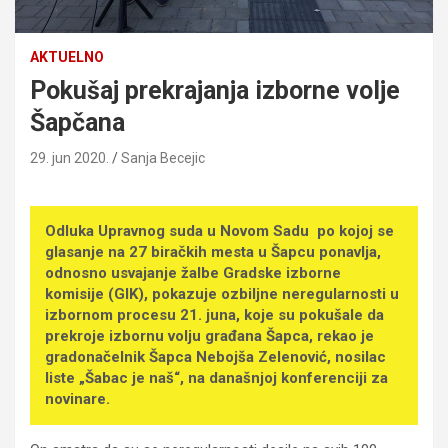
AKTUELNO
Pokušaj prekrajanja izborne volje
Šapčana
29. jun 2020.
Sanja Becejic
Odluka Upravnog suda u Novom Sadu po kojoj se
glasanje na 27 biračkih mesta u Šapcu ponavlja,
odnosno usvajanje žalbe Gradske izborne
komisije (GIK), pokazuje ozbiljne neregularnosti u
izbornom procesu 21. juna, koje su pokušale da
prekroje izbornu volju građana Šapca, rekao je
gradonačelnik Šapca Nebojša Zelenović, nosilac
liste „Šabac je naš“, na današnjoj konferenciji za
novinare.