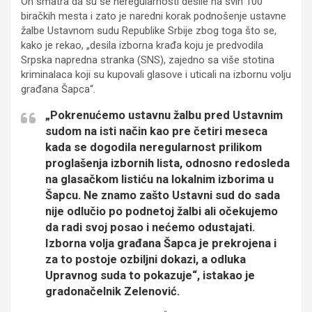
On smatra da su se neregularnosti desile na svih 100
biračkih mesta i zato je naredni korak podnošenje ustavne
žalbe Ustavnom sudu Republike Srbije zbog toga što se,
kako je rekao, „desila izborna krađa koju je predvodila
Srpska napredna stranka (SNS), zajedno sa više stotina
kriminalaca koji su kupovali glasove i uticali na izbornu volju
građana Šapca“.
„Pokrenućemo ustavnu žalbu pred Ustavnim
sudom na isti način kao pre četiri meseca
kada se dogodila neregularnost prilikom
proglašenja izbornih lista, odnosno redosleda
na glasačkom listiću na lokalnim izborima u
Šapcu. Ne znamo zašto Ustavni sud do sada
nije odlučio po podnetoj žalbi ali očekujemo
da radi svoj posao i nećemo odustajati.
Izborna volja građana Šapca je prekrojena i
za to postoje ozbiljni dokazi, a odluka
Upravnog suda to pokazuje“, istakao je
gradonačelnik Zelenović.