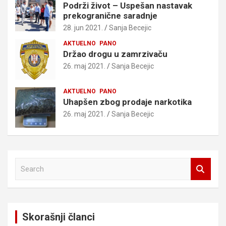
Podrži život – Uspešan nastavak
prekogranične saradnje
28. jun 2021.
Sanja Becejic
AKTUELNO
PANO
Držao drogu u zamrzivaču
26. maj 2021.
Sanja Becejic
AKTUELNO
PANO
Uhapšen zbog prodaje narkotika
26. maj 2021.
Sanja Becejic
S
e
a
r
c
Skorašnji članci
h