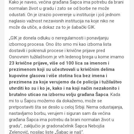
Kako je naveo, većina građana Šapca ima potrebu da brani
normalan život u gradu i zato se od borbe ne može
odustati. On je izrazio poverenje u institucije i još jednom
naglasio važnost nezavisnih institucija na koje niko ne
može da utiče, a dokaz za to je šabački GIK.
„GIK je donela odluku o neregularnosti i ponavljanju
izbornog procesa. Ono što smo mi kao izborna lista
dostavili i pokrenuli procese i krivične prijave pred
Osnovnim tužilaštvom je vrh ledenog brega u kome imamo
23 krivične prijave, više od 100 lica sa imenom i
prezimenom koji su učestvovali u krivičnim delima
kupovine glasova i više stotina lica bez imena i
prezimena za koje verujemo da će policija i tužilaštvo
utvrditi ko su i ko je, kako i na koji način nezakonito i
brutalno uticao na izbornu volju građana Šapca
. Kada
mi to u Šapcu možemo da dokažemo, može se
pretpostaviti šta se desilo u celoj Srbiji. Nema odustajanja,
nastavljamo borbu, verujem i siguran sam da većina
građana Šapca ima potrebu da brani normalan život u
gradu“, zaključio je gradonačelnik Šapca Nebojša
Zelenović, nosilac liste „Šabac je naš“.