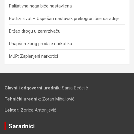
Palijativna nega biće nastavljena
Podrži život – Uspešan nastavak prekogranične saradnje
Držao drogu u zamrzivaču
Uhapšen zbog prodaje narkotika
MUP: Zaplenjeni narkotici
Glavni i odgovorni urednik:
Sanja Bečejić
Tehnički urednik:
Zoran Mihailović
Lektor:
Zorica Antonijević
Saradnici