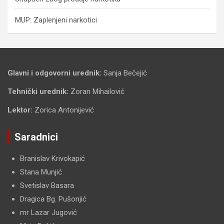
MUP: Zaplenjeni narkotici
Glavni i odgovorni urednik:
Sanja Bečejić
Tehnički urednik:
Zoran Mihailović
Lektor:
Zorica Antonijević
Saradnici
Branislav Krivokapić
Stana Munjić
Svetislav Basara
Dragica Bg. Pušonjić
mr Lazar Jugović