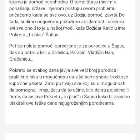
kojima je pomoć neophodna. O tome šta ja mislim o
ponašanju države i njenom pristupu ovom problemu
pričaćemo kada se sve ovo, uz Božiju pomoć, završi. Do
tada, budimo odgovorni, pokažimo solidarnost i učinimo
svi sve ono što je u našoj moći, kaže Božidar Katić u ime
Pokreta „Tri plus“ Šabac.
Pet kompleta pomoći opredljeno je za porodice u Šapcu,
dok su ostali otišli u Grdelicu, Paraćin, Vladičin Han,
Gračanicu…
Pokretu se svakog dana javlja sve veći broj porodica i
praktično nisu u mogućnosti da više sami snose troškove
kupovine paketa. Zato pozivaju sve koji su u mogućnosti
da pomognu i imaju želju da to učine, bilo da su pojedinci ili
firme, da se jave Pokretu „Tri plus“ u Šapcu kako bi zajedno
olakšali ove teške dane najugroženijim porodicama.
Kretanje