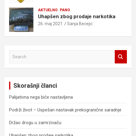
AKTUELNO
PANO
Uhapšen zbog prodaje narkotika
26. maj 2021.
Sanja Becejic
S
e
a
r
c
Skorašnji članci
h
Palijativna nega biće nastavljena
Podrži život – Uspešan nastavak prekogranične saradnje
Držao drogu u zamrzivaču
Uhapšen zbog prodaje narkotika