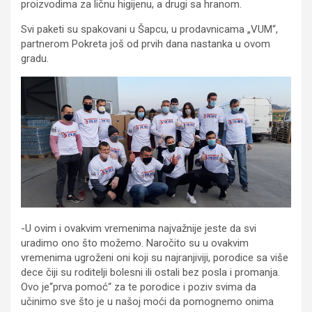
proizvodima za ličnu higijenu, a drugi sa hranom.
Svi paketi su spakovani u Šapcu, u prodavnicama „VUM“,
partnerom Pokreta još od prvih dana nastanka u ovom
gradu.
-U ovim i ovakvim vremenima najvažnije jeste da svi
uradimo ono što možemo. Naročito su u ovakvim
vremenima ugroženi oni koji su najranjiviji, porodice sa više
dece čiji su roditelji bolesni ili ostali bez posla i promanja.
Ovo je“prva pomoć“ za te porodice i poziv svima da
učinimo sve što je u našoj moći da pomognemo onima