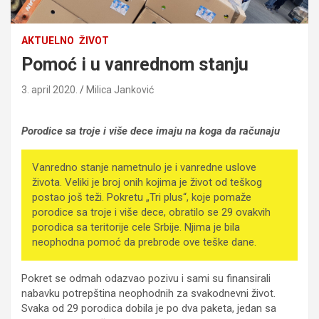
AKTUELNO
ŽIVOT
Pomoć i u vanrednom stanju
3. april 2020.
Milica Janković
Porodice sa troje i više dece imaju na koga da računaju
Vanredno stanje nametnulo je i vanredne uslove
života. Veliki je broj onih kojima je život od teškog
postao još teži. Pokretu „Tri plus“, koje pomaže
porodice sa troje i više dece, obratilo se 29 ovakvih
porodica sa teritorije cele Srbije. Njima je bila
neophodna pomoć da prebrode ove teške dane.
Pokret se odmah odazvao pozivu i sami su finansirali
nabavku potrepština neophodnih za svakodnevni život.
Svaka od 29 porodica dobila je po dva paketa, jedan sa