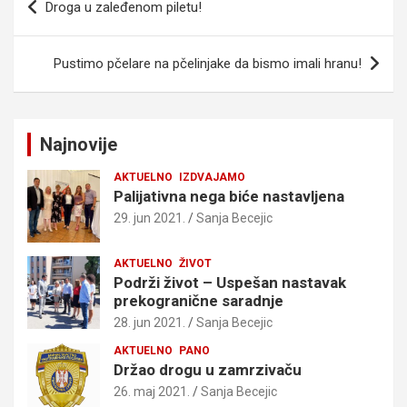
Droga u zaleđenom piletu!
članka
Pustimo pčelare na pčelinjake da bismo imali hranu!
Najnovije
AKTUELNO
IZDVAJAMO
Palijativna nega biće nastavljena
29. jun 2021.
Sanja Becejic
AKTUELNO
ŽIVOT
Podrži život – Uspešan nastavak
prekogranične saradnje
28. jun 2021.
Sanja Becejic
AKTUELNO
PANO
Držao drogu u zamrzivaču
26. maj 2021.
Sanja Becejic