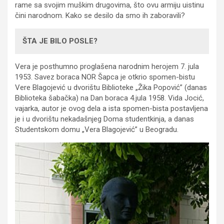
rame sa svojim muškim drugovima, što ovu armiju uistinu
čini narodnom. Kako se desilo da smo ih zaboravili?
ŠTA JE BILO POSLE?
Vera je posthumno proglašena narodnim herojem 7. jula
1953. Savez boraca NOR Šapca je otkrio spomen-bistu
Vere Blagojević u dvorištu Biblioteke „Žika Popović” (danas
Biblioteka šabačka) na Dan boraca 4.jula 1958. Vida Jocić,
vajarka, autor je ovog dela a ista spomen-bista postavljena
je i u dvorištu nekadašnjeg Doma studentkinja, a danas
Studentskom domu „Vera Blagojević” u Beogradu.