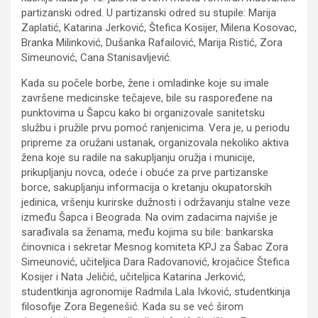
partizanski odred. U partizanski odred su stupile: Marija
Zaplatić, Katarina Jerković, Štefica Kosijer, Milena Kosovac,
Branka Milinković, Dušanka Rafailović, Marija Ristić, Zora
Simeunović, Cana Stanisavljević.
Kada su počele borbe, žene i omladinke koje su imale
završene medicinske tečajeve, bile su raspoređene na
punktovima u Šapcu kako bi organizovale sanitetsku
službu i pružile prvu pomoć ranjenicima. Vera je, u periodu
pripreme za oružani ustanak, organizovala nekoliko aktiva
žena koje su radile na sakupljanju oružja i municije,
prikupljanju novca, odeće i obuće za prve partizanske
borce, sakupljanju informacija o kretanju okupatorskih
jedinica, vršenju kurirske dužnosti i održavanju stalne veze
između Šapca i Beograda. Na ovim zadacima najviše je
sarađivala sa ženama, među kojima su bile: bankarska
činovnica i sekretar Mesnog komiteta KPJ za Šabac Zora
Simeunović, učiteljica Dara Radovanović, krojačice Štefica
Kosijer i Nata Jeličić, učiteljica Katarina Jerković,
studentkinja agronomije Radmila Lala Ivković, studentkinja
filosofije Zora Begenešić. Kada su se već širom