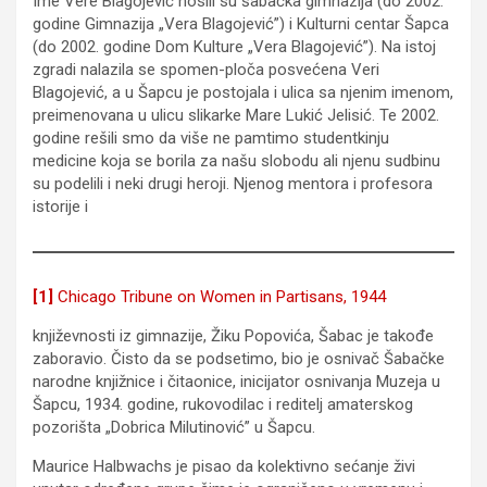
Ime Vere Blagojević nosili su šabačka gimnazija (do 2002.
godine Gimnazija „Vera Blagojević”) i Kulturni centar Šapca
(do 2002. godine Dom Kulture „Vera Blagojević”). Na istoj
zgradi nalazila se spomen-ploča posvećena Veri
Blagojević, a u Šapcu je postojala i ulica sa njenim imenom,
preimenovana u ulicu slikarke Mare Lukić Jelisić. Te 2002.
godine rešili smo da više ne pamtimo studentkinju
medicine koja se borila za našu slobodu ali njenu sudbinu
su podelili i neki drugi heroji. Njenog mentora i profesora
istorije i
[1]
Chicago Tribune on Women in Partisans, 1944
književnosti iz gimnazije, Žiku Popovića, Šabac je takođe
zaboravio. Čisto da se podsetimo, bio je osnivač Šabačke
narodne knjižnice i čitaonice, inicijator osnivanja Muzeja u
Šapcu, 1934. godine, rukovodilac i reditelj amaterskog
pozorišta „Dobrica Milutinović” u Šapcu.
Maurice Halbwachs je pisao da kolektivno sećanje živi