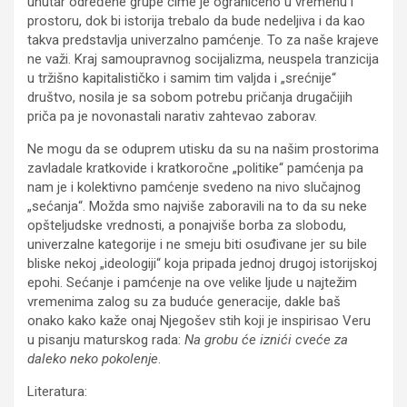
unutar određene grupe čime je ograničeno u vremenu i
prostoru, dok bi istorija trebalo da bude nedeljiva i da kao
takva predstavlja univerzalno pamćenje. To za naše krajeve
ne važi. Kraj samoupravnog socijalizma, neuspela tranzicija
u tržišno kapitalističko i samim tim valjda i „srećnije“
društvo, nosila je sa sobom potrebu pričanja drugačijih
priča pa je novonastali narativ zahtevao zaborav.
Ne mogu da se oduprem utisku da su na našim prostorima
zavladale kratkovide i kratkoročne „politike“ pamćenja pa
nam je i kolektivno pamćenje svedeno na nivo slučajnog
„sećanja“. Možda smo najviše zaboravili na to da su neke
opšteljudske vrednosti, a ponajviše borba za slobodu,
univerzalne kategorije i ne smeju biti osuđivane jer su bile
bliske nekoj „ideologiji“ koja pripada jednoj drugoj istorijskoj
epohi. Sećanje i pamćenje na ove velike ljude u najtežim
vremenima zalog su za buduće generacije, dakle baš
onako kako kaže onaj Njegošev stih koji je inspirisao Veru
u pisanju maturskog rada:
Na grobu će iznići cveće za
daleko neko pokolenje
.
Literatura: