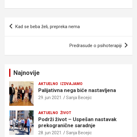
Kretanje
Kad se beba želi, prepreka nema
članka
Predrasude o psihoterapiji
Najnovije
AKTUELNO
IZDVAJAMO
Palijativna nega biće nastavljena
29. jun 2021.
Sanja Becejic
AKTUELNO
ŽIVOT
Podrži život – Uspešan nastavak
prekogranične saradnje
28. jun 2021.
Sanja Becejic