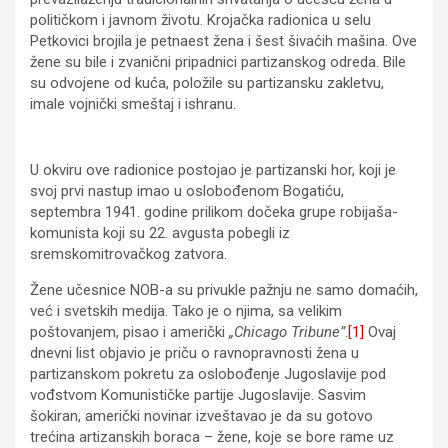
političkom i javnom životu. Krojačka radionica u selu
Petkovici brojila je petnaest žena i šest šivaćih mašina. Ove
žene su bile i zvanični pripadnici partizanskog odreda. Bile
su odvojene od kuća, položile su partizansku zakletvu,
imale vojnički smeštaj i ishranu.
U okviru ove radionice postojao je partizanski hor, koji je
svoj prvi nastup imao u oslobođenom Bogatiću,
septembra 1941. godine prilikom dočeka grupe robijaša-
komunista koji su 22. avgusta pobegli iz
sremskomitrovačkog zatvora.
Žene učesnice NOB-a su privukle pažnju ne samo domaćih,
već i svetskih medija. Tako je o njima, sa velikim
poštovanjem, pisao i američki
„Chicago Tribune”
.
[1]
Ovaj
dnevni list objavio je priču o ravnopravnosti žena u
partizanskom pokretu za oslobođenje Jugoslavije pod
vođstvom Komunističke partije Jugoslavije. Sasvim
šokiran, američki novinar izveštavao je da su gotovo
trećina artizanskih boraca – žene, koje se bore rame uz