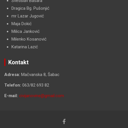
Svetislav Basara
Dragica Bg. Pušonjić
mr Lazar Jugović
Maja Dokić
Milica Janković
Milenko Kosanović
Katarina Lazić
Kontakt
Adresa:
Mačvanska 8, Šabac
Telefon:
063/82 693 82
E-mail:
civijanovine@gmail.com