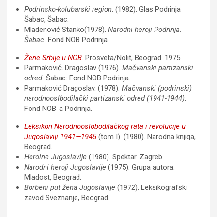
Podrinsko-kolubarski region
. (1982). Glas Podrinja
Šabac, Šabac.
Mladenović Stanko(1978).
Narodni heroji Podrinja.
Šabac.
Fond NOB Podrinja.
Žene Srbije u NOB
. Prosveta/Nolit, Beograd. 1975.
Parmaković, Dragoslav (1976).
Mačvanski partizanski
odred.
Šabac: Fond NOB Podrinja
.
Parmaković Dragoslav. (1978).
Mačvanski (podrinski)
narodnooslbodilački partizanski odred (1941-1944)
.
Fond NOB-a Podrinja.
Leksikon Narodnooslobodilačkog rata i revolucije u
Jugoslaviji 1941—1945
(tom I). (1980). Narodna knjiga,
Beograd.
Heroine Jugoslavije
(1980). Spektar. Zagreb.
Narodni heroji Jugoslavije
(1975). Grupa autora.
Mladost, Beograd.
Borbeni put žena Jugoslavije
(1972). Leksikografski
zavod Sveznanje, Beograd.