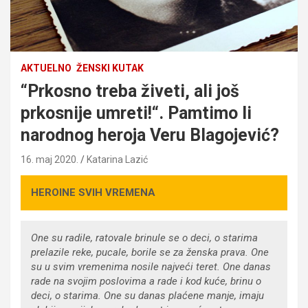
AKTUELNO
ŽENSKI KUTAK
“Prkosno treba živeti, ali još
prkosnije umreti!“. Pamtimo li
narodnog heroja Veru Blagojević?
16. maj 2020.
Katarina Lazić
HEROINE SVIH VREMENA
One su radile, ratovale brinule se o deci, o starima
prelazile reke, pucale, borile se za ženska prava. One
su u svim vremenima nosile najveći teret. One danas
rade na svojim poslovima a rade i kod kuće, brinu o
deci, o starima. One su danas plaćene manje, imaju