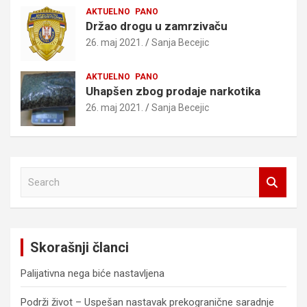
AKTUELNO
PANO
Držao drogu u zamrzivaču
26. maj 2021.
Sanja Becejic
AKTUELNO
PANO
Uhapšen zbog prodaje narkotika
26. maj 2021.
Sanja Becejic
S
e
a
r
c
Skorašnji članci
h
Palijativna nega biće nastavljena
Podrži život – Uspešan nastavak prekogranične saradnje