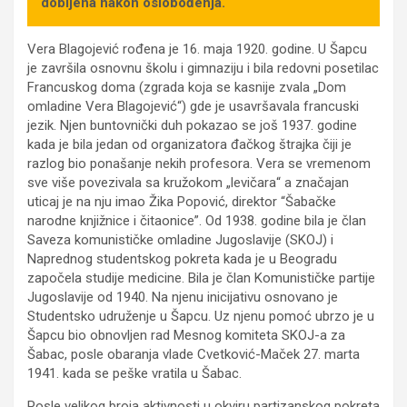
dobijena nakon oslobođenja.
Vera Blagojević rođena je 16. maja 1920. godine. U Šapcu
je završila osnovnu školu i gimnaziju i bila redovni posetilac
Francuskog doma (zgrada koja se kasnije zvala „Dom
omladine Vera Blagojević“) gde je usavršavala francuski
jezik. Njen buntovnički duh pokazao se još 1937. godine
kada je bila jedan od organizatora đačkog štrajka čiji je
razlog bio ponašanje nekih profesora. Vera se vremenom
sve više povezivala sa kružokom „levičara“ a značajan
uticaj je na nju imao Žika Popović, direktor “Šabačke
narodne knjižnice i čitaonice”. Od 1938. godine bila je član
Saveza komunističke omladine Jugoslavije (SKOJ) i
Naprednog studentskog pokreta kada je u Beogradu
započela studije medicine. Bila je član Komunističke partije
Jugoslavije od 1940. Na njenu inicijativu osnovano je
Studentsko udruženje u Šapcu. Uz njenu pomoć ubrzo je u
Šapcu bio obnovljen rad Mesnog komiteta SKOJ-a za
Šabac, posle obaranja vlade Cvetković-Maček 27. marta
1941. kada se peške vratila u Šabac.
Posle velikog broja aktivnosti u okviru partizanskog pokreta