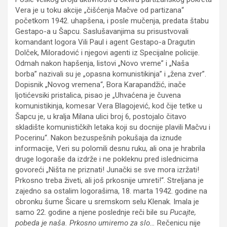
Vera je u toku akcije „čišćenja Mačve od partizana“
početkom 1942. uhapšena, i posle mučenja, predata štabu
Gestapo-a u Šapcu. Saslušavanjima su prisustvovali
komandant logora Vili Paul i agent Gestapo-a Dragutin
Dolček, Miloradović i njegovi agenti iz Specijalne policije.
Odmah nakon hapšenja, listovi „Novo vreme” i „Naša
borba” nazivali su je „opasna komunistikinja” i „žena zver”.
Dopisnik „Novog vremena“, Bora Karapandžić, inače
ljotićevsiki pristalica, pisao je „Uhvaćena je čuvena
komunistikinja, komesar Vera Blagojević, kod čije tetke u
Šapcu je, u kralja Milana ulici broj 6, postojalo čitavo
skladište komunističkih letaka koji su docnije plavili Mačvu i
Pocerinu“. Nakon bezuspešnih pokušaja da iznude
informacije, Veri su polomili desnu ruku, ali ona je hrabrila
druge logoraše da izdrže i ne pokleknu pred islednicima
govoreći „Ništa ne priznati! Junački se sve mora izržati!
Prkosno treba živeti, ali još prkosnije umreti!“. Streljana je
zajedno sa ostalim logorašima, 18. marta 1942. godine na
obronku šume Šicare u sremskom selu Klenak. Imala je
samo 22. godine a njene poslednje reči bile su
Pucajte,
pobeda je naša. Prkosno umiremo za slo…
Rečenicu nije