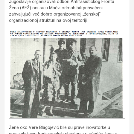
Jugoslavije organizovali odbori Antifašističkog Fronta
Žena (AFŽ) oni su u Mačvi odmah bili prihvaćeni
zahvaljujući već dobro organizovanoj „ženskoj“
organizacionoj strukturi na ovoj teritoriji.
Žene oko Vere Blagojević bile su prave inovatorke u
prevazilaženju tradicionalnih shvatanja o učešću žena u