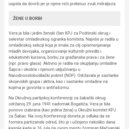
uspela da dovrši jer je njene reči prekinuo zvuk mitraljeza.
ŽENE U BORBI
Vera je bila i jedini ženski član KPJ za Podrinski okrug i
sekretar omladinskog ogranka komiteta. Najviše je radila u
omladinskoj sekciji koja je imala za cilj opismenjavanje
mladih devojaka, organizovanje kulturnih priredbi i
edukativnih kurseva, borbu za građanska prava i za žene
(npr. pravo glasa). Aktivno je radila na okupljanju omladine
Šapca i okoline i njenom uključivanju u
Narodnooslobodilački pokret (NOP). Održavala je sastanke
skojevskih grupa i aktiva, kao i sastanke omladine na
kojima je govorila o antifašizmu.
Na Okružnoj partijskoj konferenciji za šabački okrug
održanoj 29. juna 1941 nadomak Bogatića, Vera je bila
ponovo izabrana (kao jedina žena) u Okružni komitet KPJ
za Šabac. Na ovoj Konferenciji doneta je odluka da se
formira partizanski odred, što je i učinjeno nekoliko dana
kasnije kada je 16. jula na ovom mestu formiran Mačvanski