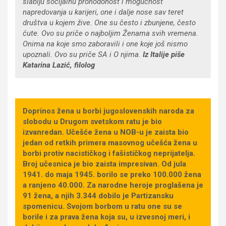
slabiju socijalnu prohodonost i mogućnost
napredovanja u karijeri, one i dalje nose sav teret
društva u kojem žive. One su često i zbunjene, često
ćute. Ovo su priče o najboljim Ženama svih vremena.
Onima na koje smo zaboravili i one koje još nismo
upoznali. Ovo su priče SA i O njima.
Iz Italije piše
Katarina Lazić, filolog
Doprinos žena u borbi jugoslovenskih naroda za
slobodu u Drugom svetskom ratu je bio
izvanredan. Učešće žena u NOB-u je zaista bio
jedan od retkih primera masovnog učešća žena u
borbi protiv nacističkog i fašističkog neprijatelja.
Broj učesnica je bio zaista impresivan. Od jula
1941. do maja 1945. borilo se preko 100.000 žena
a ranjeno 40.000. Za narodne heroje proglašena je
91 žena, a njih 3.344 dobilo je Partizansku
spomenicu. Svojom borbom u ratu one su se
borile i za prava žena koja su, u izvesnoj meri, i