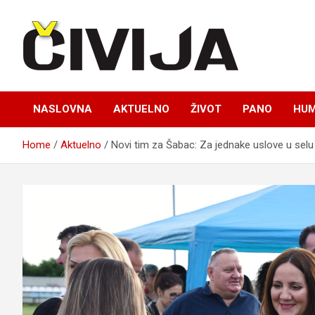
Skip
to
content
nezavisni medijski projekat
Čivija online
NASLOVNA
AKTUELNO
ŽIVOT
PANO
HUM
Home
Aktuelno
Novi tim za Šabac: Za jednake uslove u selu 