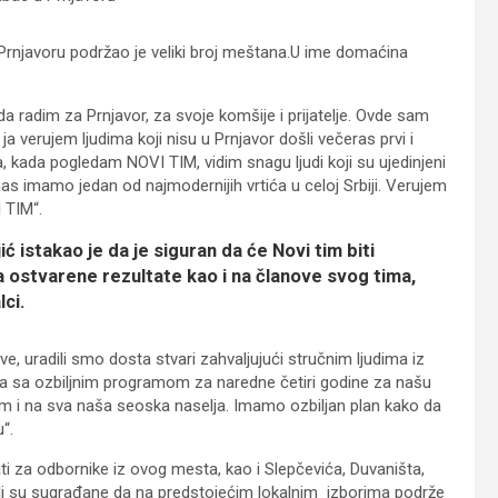
rnjavoru podržao je veliki broj meštana.U ime domaćina
a radim za Prnjavor, za svoje komšije i prijatelje. Ovde sam
a verujem ljudima koji nisu u Prnjavor došli večeras prvi i
a, kada pogledam NOVI TIM, vidim snagu ljudi koji su ujedinjeni
anas imamo jedan od najmodernijih vrtića u celoj Srbiji. Verujem
 TIM“.
 istakao je da je siguran da će Novi tim biti
na ostvarene rezultate kao i na članove svog tima,
lci.
e, uradili smo dosta stvari zahvaljujući stručnim ljudima iz
šla sa ozbiljnim programom za naredne četiri godine za našu
 i na sva naša seoska naselja. Imamo ozbiljan plan kako da
“.
ti za odbornike iz ovog mesta, kao i Slepčevića, Duvaništa,
zvali su sugrađane da na predstojećim lokalnim izborima podrže