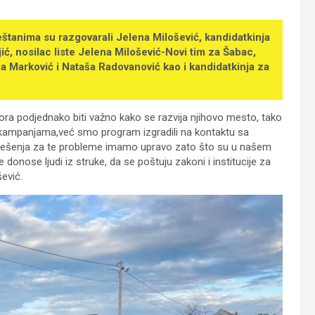
štanima su razgovarali Jelena Milošević, kandidatkinja
, nosilac liste Jelena Milošević-Novi tim za Šabac,
na Marković i Nataša Radovanović kao i kandidatkinja za
ora podjednako biti važno kako se razvija njihovo mesto, tako
im kampanjama,već smo program izgradili na kontaktu sa
h.Rešenja za te probleme imamo upravo zato što su u našem
donose ljudi iz struke, da se poštuju zakoni i institucije za
šević.