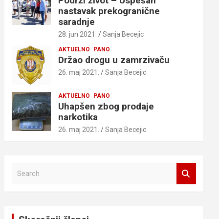
Podrži život – Uspešan
nastavak prekogranične
saradnje
28. jun 2021.
Sanja Becejic
AKTUELNO
PANO
Držao drogu u zamrzivaču
26. maj 2021.
Sanja Becejic
AKTUELNO
PANO
Uhapšen zbog prodaje
narkotika
26. maj 2021.
Sanja Becejic
S
e
a
r
c