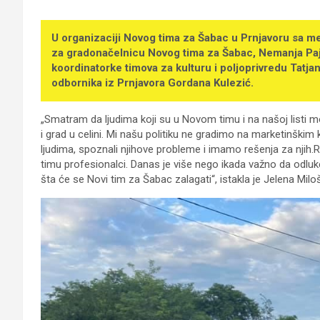
U organizaciji Novog tima za Šabac u Prnjavoru sa me
za gradonačelnicu Novog tima za Šabac, Nemanja Pajić
koordinatorke timova za kulturu i poljoprivredu Tatja
odbornika iz Prnjavora Gordana Kulezić.
„Smatram da ljudima koji su u Novom timu i na našoj listi m
i grad u celini. Mi našu politiku ne gradimo na marketinšk
ljudima, spoznali njihove probleme i imamo rešenja za nji
timu profesionalci. Danas je više nego ikada važno da odluke 
šta će se Novi tim za Šabac zalagati“, istakla je Jelena Milo