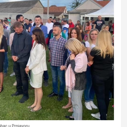
abac u Prnjavoru