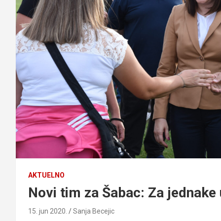
AKTUELNO
Novi tim za Šabac: Za jednake 
15. jun 2020.
Sanja Becejic