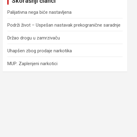
Skorašnji članci
h
Palijativna nega biće nastavljena
Podrži život – Uspešan nastavak prekogranične saradnje
Držao drogu u zamrzivaču
Uhapšen zbog prodaje narkotika
MUP: Zaplenjeni narkotici