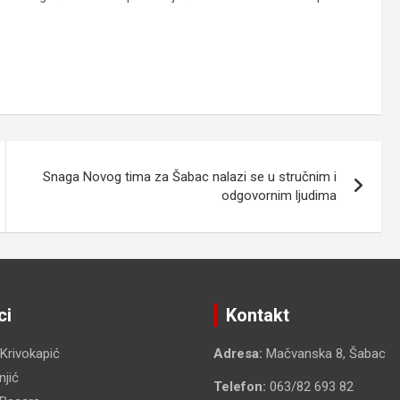
Snaga Novog tima za Šabac nalazi se u stručnim i
odgovornim ljudima
ci
Kontakt
 Krivokapić
Adresa:
Mačvanska 8, Šabac
jić
Telefon:
063/82 693 82