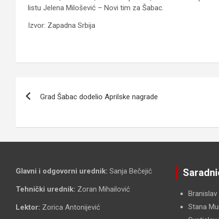
listu Jelena Milošević – Novi tim za Šabac.
Izvor: Zapadna Srbija
Kretanje
Grad Šabac dodelio Aprilske nagrade
članka
Glavni i odgovorni urednik:
Sanja Bečejić
Saradni
Tehnički urednik:
Zoran Mihailović
Branislav
Stana Mun
Lektor:
Zorica Antonijević