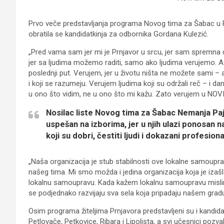
Prvo veče predstavljanja programa Novog tima za Šabac u P
obratila se kandidatkinja za odbornika Gordana Kulezić.
„Pred vama sam jer mi je Prnjavor u srcu, jer sam spremna d
jer sa ljudima možemo raditi, samo ako ljudima verujemo. A j
poslednji put. Verujem, jer u životu ništa ne možete sami – 
i koji se razumeju. Verujem ljudima koji su održali reč – i d
u ono što vidim, ne u ono što mi kažu. Zato verujem u NOVI
Nosilac liste Novog tima za Šabac Nemanja Pajić
uspešan na izborima, jer u njih ulazi ponosan 
koji su dobri, čestiti ljudi i dokazani profesiona
„Naša organizacija je stub stabilnosti ove lokalne samouprav
našeg tima. Mi smo možda i jedina organizacija koja je iza
lokalnu samoupravu. Kada kažem lokalnu samoupravu mislim
se podjednako razvijaju sva sela koja pripadaju našem gradu
Osim programa žiteljima Prnjavora predstavljeni su i kandida
Petlovače, Petkovice, Ribara i Lipolista, a svi učesnici po