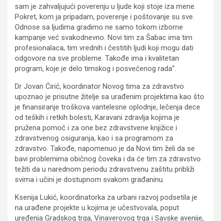
sam je zahvaljujući poverenju u ljude koji stoje iza mene.
Pokret, kom ja pripadam, poverenje i poštovanje su sve.
Odnose sa ljudima gradimo ne samo tokom izborne
kampanje već svakodnevno. Novi tim za Šabac ima tim
profesionalaca, tim vrednih i čestitih ljudi koji mogu dati
odgovore na sve probleme. Takođe ima i kvalitetan
program, koje je delo timskog i posvećenog rada“.
Dr Jovan Ćirić, koordinator Novog tima za zdravstvo
upoznao je prisutne žitelje sa urađenim projektima kao što
je finansiranje troškova vantelesne oplodnje, lečenja dece
od teških i retkih bolesti, Karavani zdravlja kojima je
pružena pomoć i za one bez zdravstvene knjižice i
zdravstvenog osiguranja, kao i sa programom za
zdravstvo. Takođe, napomenuo je da Novi tim želi da se
bavi problemima običnog čoveka i da će tim za zdravstvo
težiti da u narednom periodu zdravstvenu zaštitu približi
svima i učini je dostupnom svakom građaninu.
Ksenija Lukić, koordinatorka za urbani razvoj podsetila je
na urađene projekte u kojima je učestvovala, poput
uređenja Gradskog trga, Vinaverovog trga i Savske avenije,