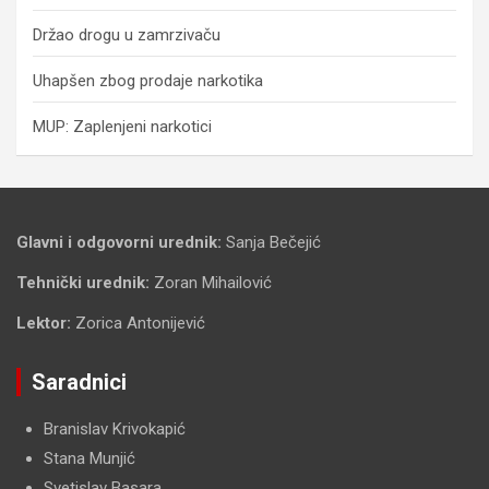
Držao drogu u zamrzivaču
Uhapšen zbog prodaje narkotika
MUP: Zaplenjeni narkotici
Glavni i odgovorni urednik:
Sanja Bečejić
Tehnički urednik:
Zoran Mihailović
Lektor:
Zorica Antonijević
Saradnici
Branislav Krivokapić
Stana Munjić
Svetislav Basara