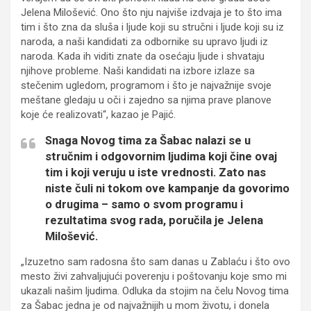
Jelena Milošević. Ono što nju najviše izdvaja je to što ima
tim i što zna da sluša i ljude koji su stručni i ljude koji su iz
naroda, a naši kandidati za odbornike su upravo ljudi iz
naroda. Kada ih viditi znate da osećaju ljude i shvataju
njihove probleme. Naši kandidati na izbore izlaze sa
stečenim ugledom, programom i što je najvažnije svoje
meštane gledaju u oči i zajedno sa njima prave planove
koje će realizovati“, kazao je Pajić.
Snaga Novog tima za Šabac nalazi se u
stručnim i odgovornim ljudima koji čine ovaj
tim i koji veruju u iste vrednosti. Zato nas
niste čuli ni tokom ove kampanje da govorimo
o drugima – samo o svom programu i
rezultatima svog rada, poručila je Jelena
Milošević.
„Izuzetno sam radosna što sam danas u Zablaću i što ovo
mesto živi zahvaljujući poverenju i poštovanju koje smo mi
ukazali našim ljudima. Odluka da stojim na čelu Novog tima
za Šabac jedna je od najvažnijih u mom životu, i donela