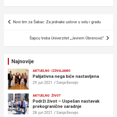
Kretanje
Novi tim za Šabac: Za jednake uslove u selu i gradu
članka
Šapcu treba Univerzitet „Jevrem Obrenović“
Najnovije
AKTUELNO
IZDVAJAMO
Palijativna nega biće nastavljena
29. jun 2021.
Sanja Becejic
AKTUELNO
ŽIVOT
Podrži život – Uspešan nastavak
prekogranične saradnje
28. jun 2021.
Sanja Becejic