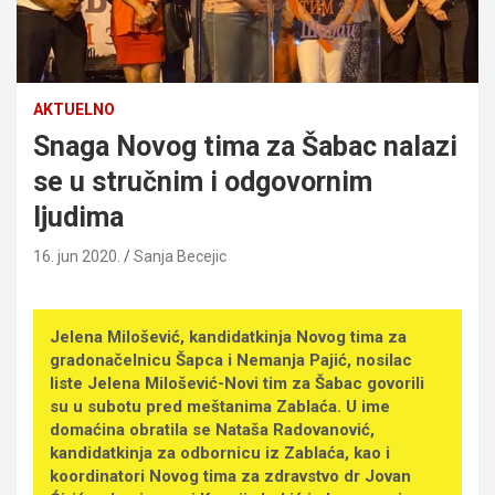
AKTUELNO
Snaga Novog tima za Šabac nalazi
se u stručnim i odgovornim
ljudima
16. jun 2020.
Sanja Becejic
Jelena Milošević, kandidatkinja Novog tima za
gradonačelnicu Šapca i Nemanja Pajić, nosilac
liste Jelena Milošević-Novi tim za Šabac govorili
su u subotu pred meštanima Zablaća. U ime
domaćina obratila se Nataša Radovanović,
kandidatkinja za odbornicu iz Zablaća, kao i
koordinatori Novog tima za zdravstvo dr Jovan