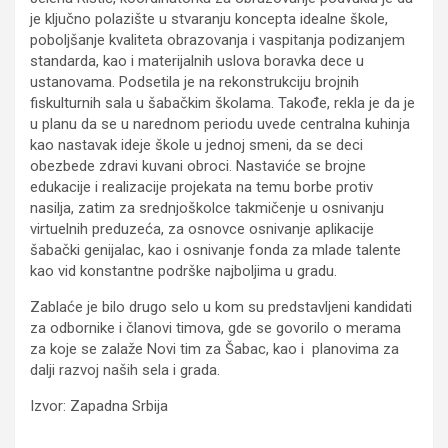
je ključno polazište u stvaranju koncepta idealne škole,
poboljšanje kvaliteta obrazovanja i vaspitanja podizanjem
standarda, kao i materijalnih uslova boravka dece u
ustanovama. Podsetila je na rekonstrukciju brojnih
fiskulturnih sala u šabačkim školama. Takođe, rekla je da je
u planu da se u narednom periodu uvede centralna kuhinja
kao nastavak ideje škole u jednoj smeni, da se deci
obezbede zdravi kuvani obroci. Nastaviće se brojne
edukacije i realizacije projekata na temu borbe protiv
nasilja, zatim za srednjoškolce takmičenje u osnivanju
virtuelnih preduzeća, za osnovce osnivanje aplikacije
šabački genijalac, kao i osnivanje fonda za mlade talente
kao vid konstantne podrške najboljima u gradu.
Zablaće je bilo drugo selo u kom su predstavljeni kandidati
za odbornike i članovi timova, gde se govorilo o merama
za koje se zalaže Novi tim za Šabac, kao i planovima za
dalji razvoj naših sela i grada.
Izvor: Zapadna Srbija