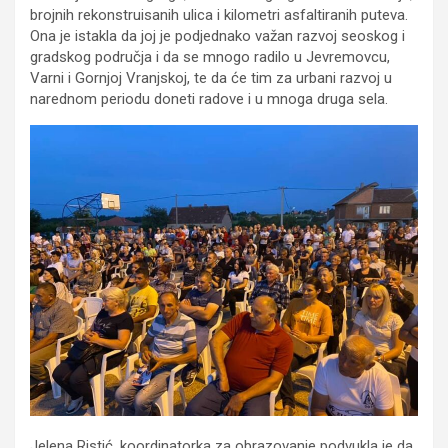
brojnih rekonstruisanih ulica i kilometri asfaltiranih puteva.
Ona je istakla da joj je podjednako važan razvoj seoskog i
gradskog područja i da se mnogo radilo u Jevremovcu,
Varni i Gornjoj Vranjskoj, te da će tim za urbani razvoj u
narednom periodu doneti radove i u mnoga druga sela.
Jelena Ristić, koordinatorka za obrazovanje podvukla je da