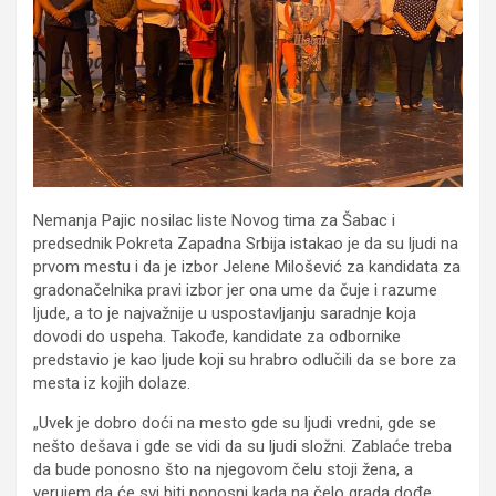
Nemanja Pajic nosilac liste Novog tima za Šabac i
predsednik Pokreta Zapadna Srbija istakao je da su ljudi na
prvom mestu i da je izbor Jelene Milošević za kandidata za
gradonačelnika pravi izbor jer ona ume da čuje i razume
ljude, a to je najvažnije u uspostavljanju saradnje koja
dovodi do uspeha. Takođe, kandidate za odbornike
predstavio je kao ljude koji su hrabro odlučili da se bore za
mesta iz kojih dolaze.
„Uvek je dobro doći na mesto gde su ljudi vredni, gde se
nešto dešava i gde se vidi da su ljudi složni. Zablaće treba
da bude ponosno što na njegovom čelu stoji žena, a
verujem da će svi biti ponosni kada na čelo grada dođe