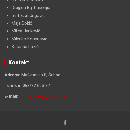
Dragica Bg. Pušonjić
mr Lazar Jugović
Maja Dokić
Milica Janković
Milenko Kosanović
Katarina Lazić
Kontakt
Adresa:
Mačvanska 8, Šabac
Telefon:
063/82 693 82
E-mail:
civijanovine@gmail.com