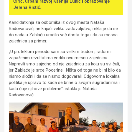
Ćirić, urbani razvoj Ksenija Lukić i obrazovanje
Jelena Ristić.
Kandidatkinja za odbornika iz ovog mesta Nataša
Radovanović, ne krijući veliko zadovoljstvo, rekla je da se
do sada u Zablaću uradilo već dosta toga i da su mesna
zajednica za primer.
„U proteklom periodu sam sa velikim trudom, radom i
zapaženim rezultatima vodila ovu mesnu zajednicu.
Napravili smo zajedno od nje zajednicu za koju su svi čuli,
jer Zablaće je srce Pocerine. Ništa od toga ne bi ni bilo da
nismo složni i da se nismo dogovarali. Odgovorna lokalna
politika je upravo to kada se brine o svojim sugrađanima i
kada čuje njihove probleme“, istakla je Nataša
Radovanović.