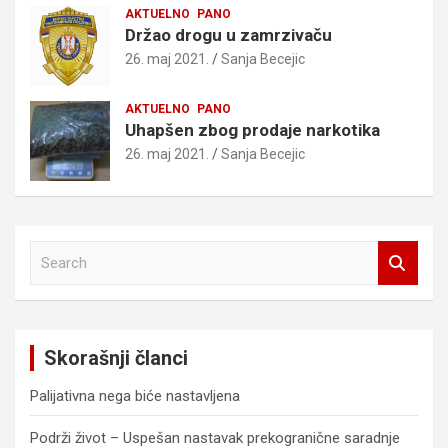
AKTUELNO
PANO
Držao drogu u zamrzivaču
26. maj 2021.
Sanja Becejic
AKTUELNO
PANO
Uhapšen zbog prodaje narkotika
26. maj 2021.
Sanja Becejic
S
e
a
r
c
Skorašnji članci
h
Palijativna nega biće nastavljena
Podrži život – Uspešan nastavak prekogranične saradnje